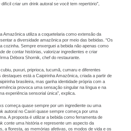
fícil criar um drink autoral se você tem repertório”, 
a Amazônica utiliza a coquetelaria como extensão da 
esentar a diversidade amazônica por meio das bebidas. “Os 
da cozinha. Sempre enxerguei a bebida não apenas como 
 contar histórias, valorizar ingredientes e criar 
firma Débora Shornik, chef do restaurante. 
biu, puxuri, priprioca, tucumã, cumaru e diferentes 
destaques está a Caipirinha Amazônica, criada a partir de 
aipirinha brasileira, mas ganha identidade própria com a 
dormência provoca uma sensação singular na língua e na 
 experiência sensorial única”, explica. 
ks começa quase sempre por um ingrediente ou uma 
ink autoral no Caxiri quase sempre começa por uma 
ma. A proposta é utilizar a bebida como ferramenta de 
k conte uma história e represente um aspecto da 
 a floresta, as memórias afetivas, os modos de vida e os 