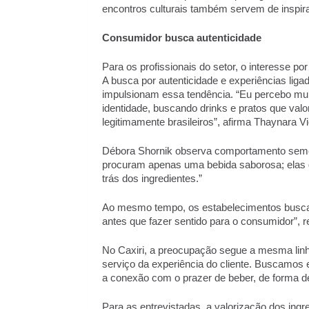
encontros culturais também servem de inspira
Consumidor busca autenticidade 
Para os profissionais do setor, o interesse po
A busca por autenticidade e experiências liga
impulsionam essa tendência. “Eu percebo muit
identidade, buscando drinks e pratos que valor
legitimamente brasileiros”, afirma Thaynara Vi
Débora Shornik observa comportamento semelh
procuram apenas uma bebida saborosa; elas qu
trás dos ingredientes.” 
Ao mesmo tempo, os estabelecimentos buscam e
antes que fazer sentido para o consumidor”, 
No Caxiri, a preocupação segue a mesma linha.
serviço da experiência do cliente. Buscamos 
a conexão com o prazer de beber, de forma de
Para as entrevistadas, a valorização dos ingre