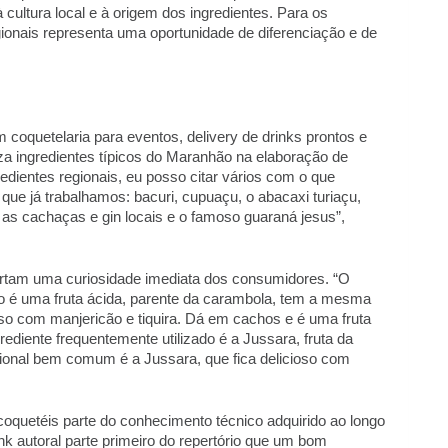
 cultura local e à origem dos ingredientes. Para os 
ionais representa uma oportunidade de diferenciação e de 
coquetelaria para eventos, delivery de drinks prontos e 
iza ingredientes típicos do Maranhão na elaboração de 
redientes regionais, eu posso citar vários com o que 
ue já trabalhamos: bacuri, cupuaçu, o abacaxi turiaçu, 
ra, as cachaças e gin locais e o famoso guaraná jesus”, 
ertam uma curiosidade imediata dos consumidores. “O 
o é uma fruta ácida, parente da carambola, tem a mesma 
oso com manjericão e tiquira. Dá em cachos e é uma fruta 
iente frequentemente utilizado é a Jussara, fruta da 
gional bem comum é a Jussara, que fica delicioso com 
quetéis parte do conhecimento técnico adquirido ao longo 
k autoral parte primeiro do repertório que um bom 