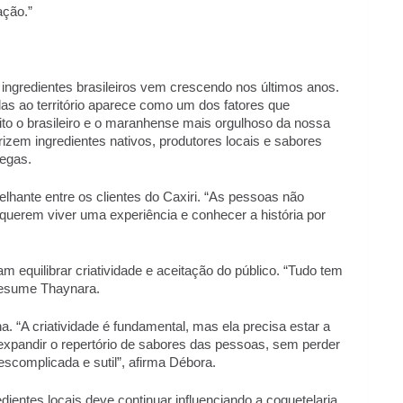
ção.” 
r ingredientes brasileiros vem crescendo nos últimos anos. 
das ao território aparece como um dos fatores que 
o o brasileiro e o maranhense mais orgulhoso da nossa 
izem ingredientes nativos, produtores locais e sabores 
egas. 
ante entre os clientes do Caxiri. “As pessoas não 
erem viver uma experiência e conhecer a história por 
quilibrar criatividade e aceitação do público. “Tudo tem 
resume Thaynara. 
 “A criatividade é fundamental, mas ela precisa estar a 
expandir o repertório de sabores das pessoas, sem perder 
scomplicada e sutil”, afirma Débora. 
dientes locais deve continuar influenciando a coquetelaria 