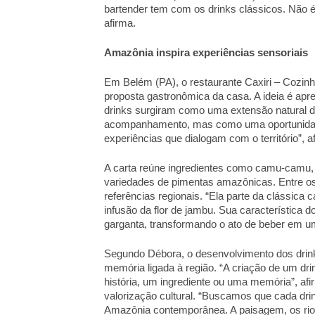
bartender tem com os drinks clássicos. Não é di
afirma. 
Amazônia inspira experiências sensoriais 
Em Belém (PA), o restaurante Caxiri – Cozinh
proposta gastronômica da casa. A ideia é apr
drinks surgiram como uma extensão natural 
acompanhamento, mas como uma oportunidade de
experiências que dialogam com o território”, a
A carta reúne ingredientes como camu-camu, cu
variedades de pimentas amazônicas. Entre os 
referências regionais. “Ela parte da clássica c
infusão da flor de jambu. Sua característica 
garganta, transformando o ato de beber em uma
Segundo Débora, o desenvolvimento dos drin
memória ligada à região. “A criação de um dr
história, um ingrediente ou uma memória”, afir
valorização cultural. “Buscamos que cada drin
Amazônia contemporânea. A paisagem, os rios,