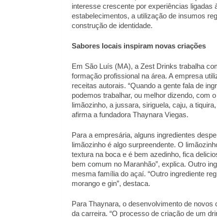
interesse crescente por experiências ligadas à
estabelecimentos, a utilização de insumos reg
construção de identidade. 
Sabores locais inspiram novas criações 
Em São Luís (MA), a Zest Drinks trabalha com 
formação profissional na área. A empresa util
receitas autorais. “Quando a gente fala de ing
podemos trabalhar, ou melhor dizendo, com o q
limãozinho, a jussara, siriguela, caju, a tiqui
afirma a fundadora Thaynara Viegas. 
Para a empresária, alguns ingredientes desp
limãozinho é algo surpreendente. O limãozinh
textura na boca e é bem azedinho, fica delici
bem comum no Maranhão”, explica. Outro ingred
mesma família do açaí. “Outro ingrediente re
morango e gin”, destaca. 
Para Thaynara, o desenvolvimento de novos co
da carreira. “O processo de criação de um drin