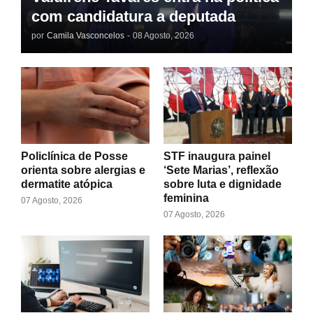
com candidatura a deputada
por
Camila Vasconcelos
-
08 Agosto, 2026
Policlínica de Posse
STF inaugura painel
orienta sobre alergias e
‘Sete Marias’, reflexão
dermatite atópica
sobre luta e dignidade
feminina
07 Agosto, 2026
07 Agosto, 2026