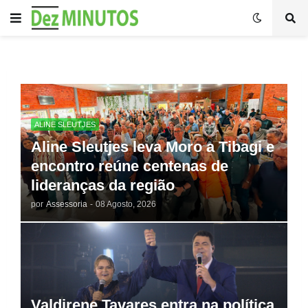
ALINE SLEUTJES
Aline Sleutjes leva Moro a Tibagi e
encontro reúne centenas de
lideranças da região
por
Assessoria
-
08 Agosto, 2026
Valdirene Tavares entra na política