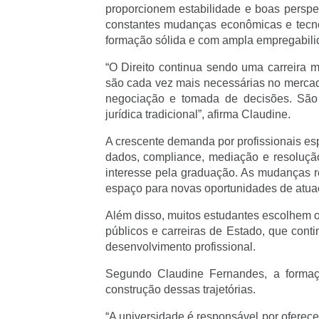
proporcionem estabilidade e boas perspec
constantes mudanças econômicas e tecno
formação sólida e com ampla empregabili
“O Direito continua sendo uma carreira 
são cada vez mais necessárias no mercado
negociação e tomada de decisões. São 
jurídica tradicional”, afirma Claudine.
A crescente demanda por profissionais esp
dados, compliance, mediação e resolução
interesse pela graduação. As mudanças re
espaço para novas oportunidades de atuaç
Além disso, muitos estudantes escolhem 
públicos e carreiras de Estado, que cont
desenvolvimento profissional.
Segundo Claudine Fernandes, a formaçã
construção dessas trajetórias.
“A universidade é responsável por ofere