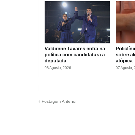
Valdirene Tavares entra na
Policlín
política com candidatura a
sobre al
deputada
atópica
08 Agosto, 2026
07 Agosto,
Postagem Anterior