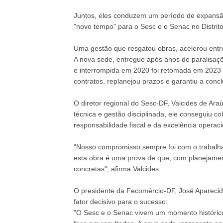
Juntos, eles conduzem um período de expansão,
"novo tempo" para o Sesc e o Senac no Distrito
Uma gestão que resgatou obras, acelerou entr
A nova sede, entregue após anos de paralisaçõe
e interrompida em 2020 foi retomada em 2023 s
contratos, replanejou prazos e garantiu a conc
O diretor regional do Sesc-DF, Valcides de Ara
técnica e gestão disciplinada, ele conseguiu 
responsabilidade fiscal e da excelência operaci
"Nosso compromisso sempre foi com o trabalh
esta obra é uma prova de que, com planejament
concretas", afirma Valcides.
O presidente da Fecomércio-DF, José Aparecido
fator decisivo para o sucesso:
"O Sesc e o Senac vivem um momento histórico