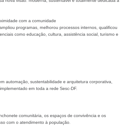
sa nova visão: moderna, sustentável e totalmente dedicada a
 proximidade com a comunidade
 ampliou programas, melhorou processos internos, qualificou
ciais como educação, cultura, assistência social, turismo e
m automação, sustentabilidade e arquitetura corporativa,
 implementado em toda a rede Sesc-DF.
anchonete comunitária, os espaços de convivência e os
so com o atendimento à população.