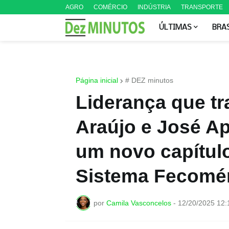
AGRO
COMÉRCIO
INDÚSTRIA
TRANSPORTE
ÚLTIMAS
BRA
Página inicial
# DEZ minutos
Liderança que tr
Araújo e José A
um novo capítulo
Sistema Fecomé
por
Camila Vasconcelos
-
12/20/2025 12: