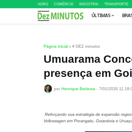
AGRO
COMÉRCIO
INDÚSTRIA
TRANSPORTE
ÚLTIMAS
BRA
Página inicial
# DEZ minutos
Umuarama Conce
presença em Go
por
Henrique Barbosa
-
7/01/2026 11:18:
Reforçando sua estratégia de expansão region
Volkswagen em Porangatu, Goianésia e Uruaçu