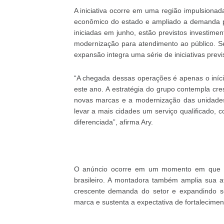
A iniciativa ocorre em uma região impulsiona
econômico do estado e ampliado a demanda p
iniciadas em junho, estão previstos investi
modernização para atendimento ao público. 
expansão integra uma série de iniciativas previ
“A chegada dessas operações é apenas o iníci
este ano. A estratégia do grupo contempla cr
novas marcas e a modernização das unidades
levar a mais cidades um serviço qualificado, 
diferenciada”, afirma Ary.
O anúncio ocorre em um momento em que a V
brasileiro. A montadora também amplia sua a
crescente demanda do setor e expandindo se
marca e sustenta a expectativa de fortalecime