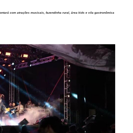
contará com atrações musicais, fazendinha rural, área kids e vila gastronômica