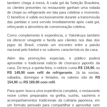
também chega à mesa. A cada gol da Seleção Brasileira, 
os clientes presentes no restaurante ganham uma rodada 
de chope ou refrigerante em lata para celebrar o momento. 
O benefício é válido exclusivamente durante a transmissão 
das partidas e será servido imediatamente após cada gol, 
reforçando a atmosfera de comemoração coletiva.
Como complemento à experiência, o Yakinikuya também 
irá oferecer vinagrete e farofa aos clientes nos dias dos 
jogos do Brasil, criando um encontro entre a paixão 
nacional pelo futebol e os sabores característicos da casa.
Além das promoções especiais, o público poderá 
aproveitar o tradicional rodízio de churrasco japonês da 
casa. De terça a quinta-feira, o rodízio custa 
R$ 134,90
, ou 
R$ 149,90 com refil de refrigerante
. Já às sextas, 
sábados, domingos e feriados, os valores são de 
R$ 
154,90
 ou 
R$ 169,90 com refil
.
Para quem busca uma experiência completa, o restaurante 
reúne cortes preparados na grelha, sushis, sashimis e 
acompanhamentos tradicionais da culinária japonesa, em 
um formato pensado para compartilhar e aproveitar sem 