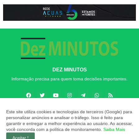
DEZ MINUTOS
Informação precisa para quem toma decisões importantes.
Este site utiliza cookies e tecnologias de terceiros (Google) para
personalizar anúncios e analisar o tráfego. Isso é feito para
Copyright ©
2026
Dez MINUTOS
garantir e entregar a melhor experiência ao usuário. Ao acessar,
você concorda com a política de monitoramento.
Saiba Mais
INÍCIO
SOBRE
CONTATO
LGPD
EXPEDIENTE
Aceitar !
EDITORIAL
MÍDIA KIT
Dez MINUTOS ZAP