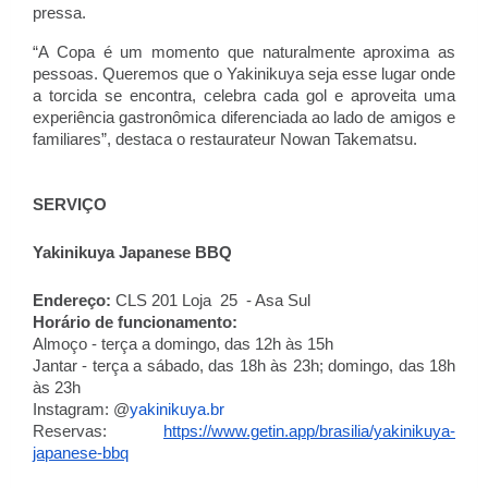
pressa.
“A Copa é um momento que naturalmente aproxima as 
pessoas. Queremos que o Yakinikuya seja esse lugar onde 
a torcida se encontra, celebra cada gol e aproveita uma 
experiência gastronômica diferenciada ao lado de amigos e 
familiares”, destaca o restaurateur Nowan Takematsu.
SERVIÇO
Yakinikuya Japanese BBQ
Endereço:
 CLS 201 Loja  25  - Asa Sul
Horário de funcionamento:
Almoço - terça a domingo, das 12h às 15h
Jantar - terça a sábado, das 18h às 23h; domingo, das 18h 
às 23h
Instagram: @
yakinikuya.br
Reservas: 
https://www.getin.app/
brasilia/yakinikuya-
japanese-
bbq