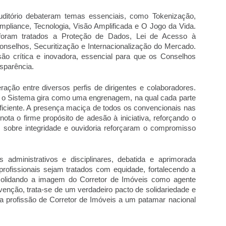
uditório debateram temas essenciais, como Tokenização, 
pliance, Tecnologia, Visão Amplificada e O Jogo da Vida. 
 foram tratados a Proteção de Dados, Lei de Acesso à 
Conselhos, Securitização e Internacionalização do Mercado. 
o crítica e inovadora, essencial para que os Conselhos 
sparência.
ração entre diversos perfis de dirigentes e colaboradores. 
 o Sistema gira como uma engrenagem, na qual cada parte 
iciente. A presença maciça de todos os convencionais nas 
ota o firme propósito de adesão à iniciativa, reforçando o 
as sobre integridade e ouvidoria reforçaram o compromisso 
administrativos e disciplinares, debatida e aprimorada 
rofissionais sejam tratados com equidade, fortalecendo a 
solidando a imagem do Corretor de Imóveis como agente 
nção, trata-se de um verdadeiro pacto de solidariedade e 
 profissão de Corretor de Imóveis a um patamar nacional 