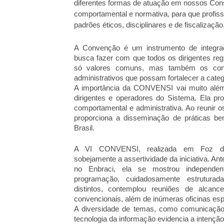
diferentes formas de atuação em nossos Cons
comportamental e normativa, para que profis
padrões éticos, disciplinares e de fiscalização
A Convenção é um instrumento de integraç
busca fazer com que todos os dirigentes reg
só valores comuns, mas também os conh
administrativos que possam fortalecer a categ
A importância da CONVENSI vai muito além 
dirigentes e operadores do Sistema. Ela pro
comportamental e administrativa. Ao reunir o
proporciona a disseminação de práticas be
Brasil.
A VI CONVENSI, realizada em Foz do 
sobejamente a assertividade da iniciativa. An
no Enbraci, ela se mostrou independent
programação, cuidadosamente estruturad
distintos, contemplou reuniões de alcanc
convencionais, além de inúmeras oficinas esp
A diversidade de temas, como comunicação, f
tecnologia da informação evidencia a intençã