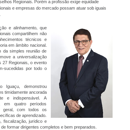
elhos Regionais. Porém a profissão exige equidade 
sionais e empresas do mercado possam atuar sob iguais 
.
ão e alinhamento, que 
ionais compartilhem não 
ecimentos técnicos e 
oria em âmbito nacional. 
da simples reunião de 
move a universalização 
s 27 Regionais, o evento 
m-sucedidas por todo o 
Iguaçu, demonstrou 
tes timidamente ancorada 
e e indispensável. A 
a em quatro períodos 
e geral, com todos os 
ecíficas de aprendizado. 
iscalização, jurídico e 
o de formar dirigentes completos e bem preparados.