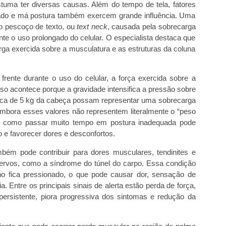
stuma ter diversas causas. Além do tempo de tela, fatores
ado e má postura também exercem grande influência. Uma
 pescoço de texto, ou
text neck
, causada pela sobrecarga
nte o uso prolongado do celular. O especialista destaca que
rga exercida sobre a musculatura e as estruturas da coluna
rente durante o uso do celular, a força exercida sobre a
sso acontece porque a gravidade intensifica a pressão sobre
rca de 5 kg da cabeça possam representar uma sobrecarga
embora esses valores não representem literalmente o “peso
ar como passar muito tempo em postura inadequada pode
 e favorecer dores e desconfortos.
mbém pode contribuir para dores musculares, tendinites e
rvos, como a síndrome do túnel do carpo. Essa condição
o fica pressionado, o que pode causar dor, sensação de
Entre os principais sinais de alerta estão perda de força,
 persistente, piora progressiva dos sintomas e redução da