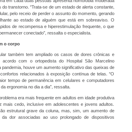
e uma em cada duas pessoas apresenta nomofobia moderada
do transtorno. “Trata-se de um estado de alerta constante,
ular, pelo receio de perder o assunto do momento, gerando
lhante ao estado de alguém que está em sobreaviso. O
pidos de recompensa e hiperestimulação frequente, o que
permanecer conectado”, ressalta o especialista.
m o corpo
elular também tem ampliado os casos de dores crônicas e
 acordo com o ortopedista do Hospital São Marcelino
 pandemia, houve um aumento significativo das queixas de
onfortos relacionados à exposição contínua de telas. “O
 maior tempo de permanência em celulares e computadores
da ergonomia no dia a dia”, ressalta.
e problema era mais frequente em adultos em idade produtiva
 mais cedo, inclusive em adolescentes e jovens adultos.
são estrutural grave da coluna, mas, sim, um aumento de
e da dor associadas ao uso prolongado de dispositivos