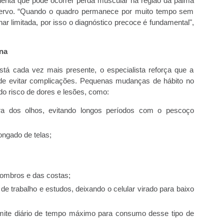
ienta que pode ocorrer perda muscular na região da palma
ervo. “Quando o quadro permanece por muito tempo sem
ar limitada, por isso o diagnóstico precoce é fundamental",
na
stá cada vez mais presente, o especialista reforça que a
 de evitar complicações. Pequenas mudanças de hábito no
do risco de dores e lesões, como:
ura dos olhos, evitando longos períodos com o pescoço
ongado de telas;
 ombros e das costas;
e trabalho e estudos, deixando o celular virado para baixo
imite diário de tempo máximo para consumo desse tipo de