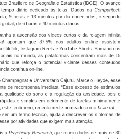
tituto Brasileiro de Geografia e Estatística (IBGE). O avanço
tempo diário dedicado às telas. Dados da
Comparitech
ia, 9 horas e 13 minutos por dia conectados, o segundo
lobal, de 6 horas e 40 minutos diários.
anha a ascensão dos vídeos curtos e da rolagem infinita
al
apontam que 87,5% dos adultos on-line assistem
 TikTok, Instagram Reels e YouTube Shorts. Somando os
 sociais no mundo, as plataformas concentram mais de 15
rio que reforça o potencial viciante desses conteúdos
cia contínua on-line.
no Champagnat e Universitário Cajuru, Marcelo Heyde, esse
te de recompensa imediata. “Esse excesso de estímulos
a qualidade do sono e a regulação da ansiedade, pois o
ápidas e simples em detrimento de tarefas minimamente
o, este fenômeno, recentemente nomeado como
brain rot
—
 ser um termo técnico, ajuda a descrever os sintomas de
eresse por atividades que exigem mais atenção.
vista
Psychiatry Research
, que reuniu dados de mais de 30