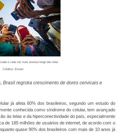
tada e cada vez mais ansiosa longe das telas
Créditos: Envato
Brasil registra crescimento de dores cervicais e
lular já afeta 60% dos brasileiros, segundo um estudo do
rmente conhecida como síndrome do celular, tem avançado
o às telas e da hiperconectividade do país, especialmente
rca de 185 milhões de usuários de internet, de acordo com o
nquanto quase 90% dos brasileiros com mais de 10 anos já