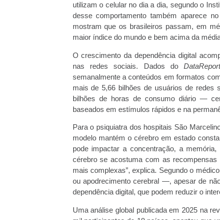
utilizam o celular no dia a dia, segundo o Ins
desse comportamento também aparece no 
mostram que os brasileiros passam, em méd
maior índice do mundo e bem acima da média g
O crescimento da dependência digital acomp
nas redes sociais. Dados do
DataReport
semanalmente a conteúdos em formatos como
mais de 5,66 bilhões de usuários de redes
bilhões de horas de consumo diário — cená
baseados em estímulos rápidos e na permanên
Para o psiquiatra dos hospitais São Marceli
modelo mantém o cérebro em estado constan
pode impactar a concentração, a memória, 
cérebro se acostuma com as recompensas r
mais complexas”, explica. Segundo o médic
ou apodrecimento cerebral —, apesar de não
dependência digital, que podem reduzir o int
Uma análise global publicada em 2025 na re