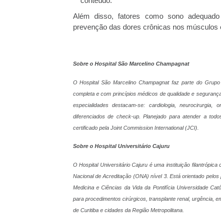
conteúdo.
Além disso, fatores como sono adequado
prevenção das dores crônicas nos músculos e
Sobre o Hospital São Marcelino Champagnat
O Hospital São Marcelino Champagnat faz parte do Grupo
completa e com princípios médicos de qualidade e segurança
especialidades destacam-se: cardiologia, neurocirurgia, o
diferenciados de check-up. Planejado para atender a todos
certificado pela Joint Commission International (JCI).
Sobre o Hospital Universitário Cajuru
O Hospital Universitário Cajuru é uma instituição filantróp
Nacional de Acreditação (ONA) nível 3. Está orientado pelos 
Medicina e Ciências da Vida da Pontifícia Universidade C
para procedimentos cirúrgicos, transplante renal, urgência,
de Curitiba e cidades da Região Metropolitana.