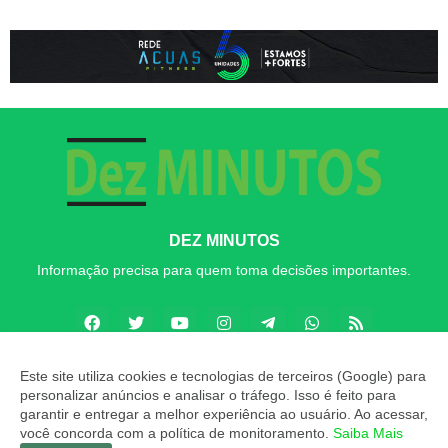
DEZ MINUTOS
Informação precisa para quem toma decisões importantes.
Este site utiliza cookies e tecnologias de terceiros (Google) para
personalizar anúncios e analisar o tráfego. Isso é feito para
Copyright ©
2026
Dez MINUTOS
garantir e entregar a melhor experiência ao usuário. Ao acessar,
você concorda com a política de monitoramento.
Saiba Mais
INÍCIO
SOBRE
CONTATO
LGPD
EXPEDIENTE