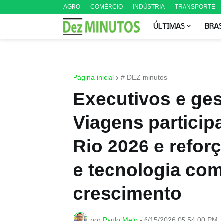
AGRO
COMÉRCIO
INDÚSTRIA
TRANSPORTE
ÚLTIMAS
BRA
Página inicial
# DEZ minutos
Executivos e ges
Viagens partici
Rio 2026 e refo
e tecnologia co
crescimento
por
Paulo Melo
-
6/15/2026 05:54:00 PM