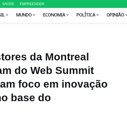
SAÚDE
EMPREENDER
SIL
MUNDO
ECONOMIA
POLÍTICA
OPINIÃO
tores da Montreal
pam do Web Summit
rçam foco em inovação
mo base do