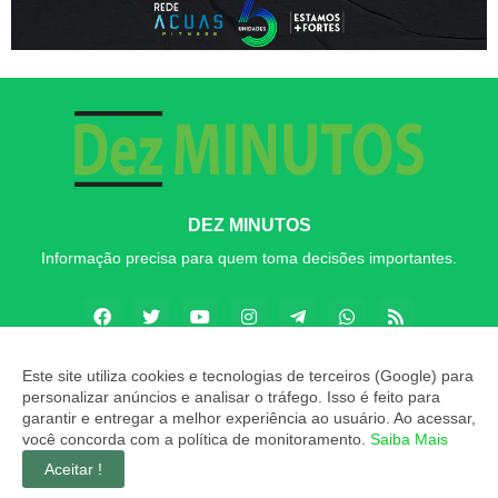
DEZ MINUTOS
Informação precisa para quem toma decisões importantes.
Este site utiliza cookies e tecnologias de terceiros (Google) para
personalizar anúncios e analisar o tráfego. Isso é feito para
Copyright ©
2026
Dez MINUTOS
garantir e entregar a melhor experiência ao usuário. Ao acessar,
você concorda com a política de monitoramento.
Saiba Mais
INÍCIO
SOBRE
CONTATO
LGPD
EXPEDIENTE
Aceitar !
EDITORIAL
MÍDIA KIT
Dez MINUTOS ZAP