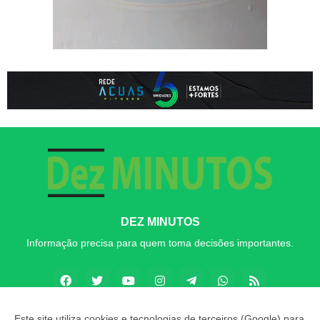
DEZ MINUTOS
Informação precisa para quem toma decisões importantes.
Este site utiliza cookies e tecnologias de terceiros (Google) para