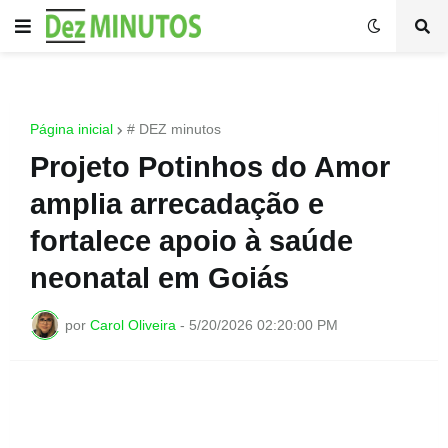
Página inicial
# DEZ minutos
Projeto Potinhos do Amor
amplia arrecadação e
fortalece apoio à saúde
neonatal em Goiás
por
Carol Oliveira
-
5/20/2026 02:20:00 PM