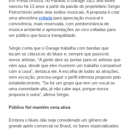
Em Ponta Grossa, no Paraná, o Garage Jazz and Blues 
nasceu há 13 anos a partir da paixão do proprietário Sérgio 
Petrochinski pelos dois estilos musicais. A proposta é criar 
uma atmosfera 
voltada
 para apreciação musical e 
convivência, mais reservada, com predominância de 
música ambiente e apresentações ao vivo voltadas para 
um público que busca tranquilidade.  
Sérgio conta que o Garage trabalha com bandas que 
tocam os clássicos do blues e, sempre que possível, 
novos artistas. “A gente abre as portas para os artistas que 
vêm aqui, desde que eles mostrem um trabalho compatível 
com a casa”, destaca ele. A escolha de todas as atrações, 
sem exceção, precisa seguir o perfil intimista proposto pelo 
estabelecimento. “Se for um grupo que tem um vocal ou 
uma sonoridade alta, já não cabe aqui, porque nossa 
proposta é outra”, afirma Sérgio. 
Público fiel mantém cena ativa 
Embora o blues não seja considerado um gênero de 
grande apelo comercial no Brasil, os bares especializados 