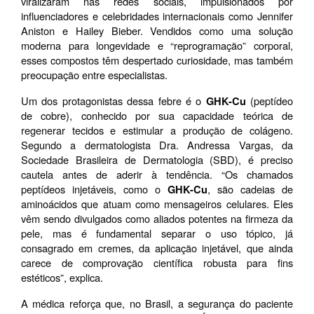
viralizaram nas redes sociais, impulsionados por 
influenciadores e celebridades internacionais como Jennifer 
Aniston e Hailey Bieber. Vendidos como uma solução 
moderna para longevidade e “reprogramação” corporal, 
esses compostos têm despertado curiosidade, mas também 
preocupação entre especialistas.
Um dos protagonistas dessa febre é o 
(peptídeo 
GHK-Cu 
de cobre), conhecido por sua capacidade teórica de 
regenerar tecidos e estimular a produção de colágeno. 
Segundo a dermatologista Dra. Andressa Vargas, da 
Sociedade Brasileira de Dermatologia (SBD), é preciso 
cautela antes de aderir à tendência. “Os chamados 
peptídeos injetáveis, como o 
, são cadeias de 
GHK-Cu
aminoácidos que atuam como mensageiros celulares. Eles 
vêm sendo divulgados como aliados potentes na firmeza da 
pele, mas é fundamental separar o uso tópico, já 
consagrado em cremes, da aplicação injetável, que ainda 
carece de comprovação científica robusta para fins 
estéticos”, explica.
A médica reforça que, no Brasil, a segurança do paciente 