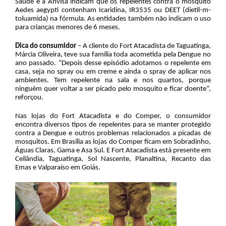
Saúde e a Anvisa indicam que os repelentes contra o mosquito
Aedes aegypti contenham Icaridina, IR3535 ou DEET (dietil-m-
toluamida) na fórmula. As entidades também não indicam o uso
para crianças menores de 6 meses.
Dica do consumidor
– A cliente do Fort Atacadista de Taguatinga,
Márcia Oliveira, teve sua família toda acometida pela Dengue no
ano passado. “Depois desse episódio adotamos o repelente em
casa, seja no spray ou em creme e ainda o spray de aplicar nos
ambientes. Tem repelente na sala e nos quartos, porque
ninguém quer voltar a ser picado pelo mosquito e ficar doente”,
reforçou.
Nas lojas do Fort Atacadista e do Comper, o consumidor
encontra diversos tipos de repelentes para se manter protegido
contra a Dengue e outros problemas relacionados a picadas de
mosquitos. Em Brasília as lojas do Comper ficam em Sobradinho,
Águas Claras, Gama e Asa Sul. E Fort Atacadista está presente em
Ceilândia, Taguatinga, Sol Nascente, Planaltina, Recanto das
Emas e Valparaíso em Goiás.