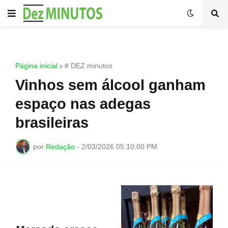
Página inicial
# DEZ minutos
Vinhos sem álcool ganham
espaço nas adegas
brasileiras
por
Redação
-
2/03/2026 05:10:00 PM