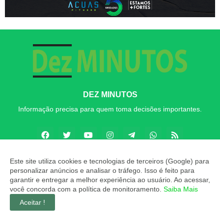
DEZ MINUTOS
Informação precisa para quem toma decisões importantes.
Este site utiliza cookies e tecnologias de terceiros (Google) para
personalizar anúncios e analisar o tráfego. Isso é feito para
Copyright ©
2026
Dez MINUTOS
garantir e entregar a melhor experiência ao usuário. Ao acessar,
você concorda com a política de monitoramento.
Saiba Mais
INÍCIO
SOBRE
CONTATO
LGPD
EXPEDIENTE
Aceitar !
EDITORIAL
MÍDIA KIT
Dez MINUTOS ZAP