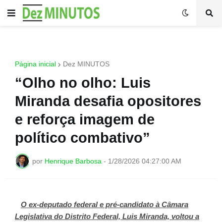
Página inicial
Dez MINUTOS
“Olho no olho: Luis
Miranda desafia opositores
e reforça imagem de
político combativo”
por
Henrique Barbosa
-
1/28/2026 04:27:00 AM
O ex-deputado federal e pré-candidato à Câmara
Legislativa do Distrito Federal, Luis Miranda, voltou a