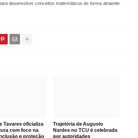
para desenvolver conceitos matemáticos de forma atraente
e Tavares oficializa
Trajetória de Augusto
tura com foco na
Nardes no TCU é celebrada
 inclusão e proteção
por autoridades