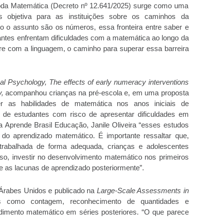
da Matemática (Decreto nº 12.641/2025) surge como uma
s objetiva para as instituições sobre os caminhos da
o o assunto são os números, essa fronteira entre saber e
antes enfrentam dificuldades com a matemática ao longo da
re com a linguagem, o caminho para superar essa barreira
al Psychology, The effects of early numeracy interventions
,
acompanhou crianças na pré-escola e, em uma proposta
ver as habilidades de matemática nos anos iniciais de
de estudantes com risco de apresentar dificuldades em
 Aprende Brasil Educação, Janile Oliveira “esses estudos
o aprendizado matemático. É importante ressaltar que,
trabalhada de forma adequada, crianças e adolescentes
sso, investir no desenvolvimento matemático nos primeiros
te as lacunas de aprendizado posteriormente”.
 Árabes Unidos e publicado na
Large-Scale Assessments in
s como contagem, reconhecimento de quantidades e
dimento matemático em séries posteriores. “O que parece