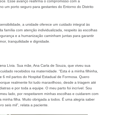
alece. Esse avanço reafirma o compromisso com a
o um porto seguro para gestantes do Entorno do Distrito
nsibilidade, a unidade oferece um cuidado integral às
 família com atenção individualizada, respeito às escolhas
segurança e a humanização caminham juntas para garantir
or, tranquilidade e dignidade.
na Lívia. Sua mãe, Ana Carla de Souza, que viveu sua
cuidado recebidos na maternidade. “Esta é a minha filhinha,
 6 mil partos do Hospital Estadual de Formosa. Quero
orque realmente foi tudo maravilhoso, desde a triagem até
ras e por toda a equipe. O meu parto foi incrível. Sou
o meu lado, por respeitarem minhas escolhas e cuidarem com
a minha filha. Muito obrigada a todos. É uma alegria saber
 seis mil”, relata a paciente.