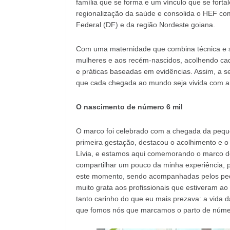
família que se forma e um vínculo que se fort
regionalização da saúde e consolida o HEF com
Federal (DF) e da região Nordeste goiana.
Com uma maternidade que combina técnica e se
mulheres e aos recém-nascidos, acolhendo cada
e práticas baseadas em evidências. Assim, a 
que cada chegada ao mundo seja vivida com am
O nascimento de número 6 mil
O marco foi celebrado com a chegada da peque
primeira gestação, destacou o acolhimento e o 
Lívia, e estamos aqui comemorando o marco de
compartilhar um pouco da minha experiência, p
este momento, sendo acompanhadas pelos pediat
muito grata aos profissionais que estiveram a
tanto carinho do que eu mais prezava: a vida d
que fomos nós que marcamos o parto de número