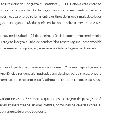
o Brasileiro de Geografia e Estatística (IBGE), Goiânia está entre as
s horizontais por habitante, registrando um crescimento superior a
ém ocupa o terceiro lugar entre os tipos de imóveis mais desejados
tégica, alcançando 14% das preferências no terceiro trimestre de 2025.
trega, neste sábado, 24 de janeiro, o Oasis Laguna, empreendimento
O projeto integra a linha de condomínios resort Laguna, desenvolvida
rbanismo e Incorporação, e sucede ao Solaris Laguna, entregue com
 resort particular planejado de Goiânia. “A nossa capital passa a
periências residenciais inspiradas em destinos paradisíacos, onde o
sagem natural e ao bem-estar”, afirma o diretor de Negócios da Sousa
variam de 250 a 675 metros quadrados. O projeto de paisagismo é
cies exuberantes de árvores nativas, como ipês de diversas cores. O
 e a arquitetura é de Luci Costa.