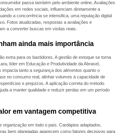
consumidor passa também pelo ambiente online. Avaliações
dações em redes sociais, influenciam diretamente a
ando a concorrência se intensifica, uma reputação digital
vo. Fotos atualizadas, respostas a avaliações e
m a converter buscas em visitas reais.
nham ainda mais importância
 extra para os bastidores. A gestão de estoque se torna
 Lara, líder em Educação e Produtividade da Abrasel,
 impacta tanto a segurança dos alimentos quanto o
ase no consumo real, alinhar volumes à capacidade de
esperdícios e prejuízos. A aplicação correta do método
ajuda a manter qualidade e reduzir perdas em um período
alor em vantagem competitiva
ge organização em todo o país. Cardápios adaptados,
mpras bem planejadas aparecem como fatores decisivos para