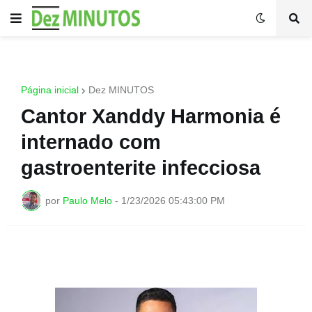
Página inicial
Dez MINUTOS
Cantor Xanddy Harmonia é
internado com
gastroenterite infecciosa
por
Paulo Melo
-
1/23/2026 05:43:00 PM