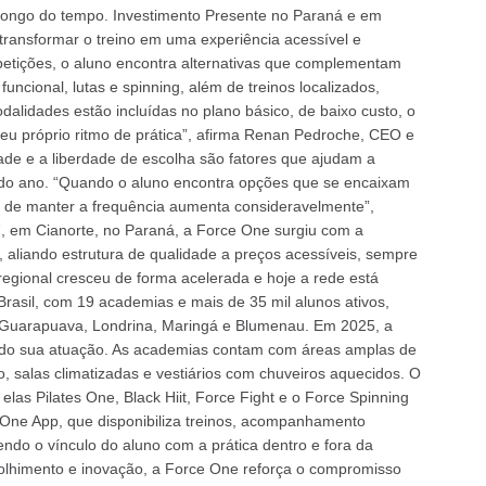
longo do tempo. Investimento Presente no Paraná e em
transformar o treino em uma experiência acessível e
petições, o aluno encontra alternativas que complementam
funcional, lutas e spinning, além de treinos localizados,
dalidades estão incluídas no plano básico, de baixo custo, o
 seu próprio ritmo de prática”, afirma Renan Pedroche, CEO e
de e a liberdade de escolha são fatores que ajudam a
do ano. “Quando o aluno encontra opções que se encaixam
e de manter a frequência aumenta consideravelmente”,
 em Cianorte, no Paraná, a Force One surgiu com a
s, aliando estrutura de qualidade a preços acessíveis, sempre
regional cresceu de forma acelerada e hoje a rede está
asil, com 19 academias e mais de 35 mil alunos ativos,
e, Guarapuava, Londrina, Maringá e Blumenau. Em 2025, a
ndo sua atuação. As academias contam com áreas amplas de
 salas climatizadas e vestiários com chuveiros aquecidos. O
elas Pilates One, Black Hiit, Force Fight e o Force Spinning
 One App, que disponibiliza treinos, acompanhamento
endo o vínculo do aluno com a prática dentro e fora da
olhimento e inovação, a Force One reforça o compromisso