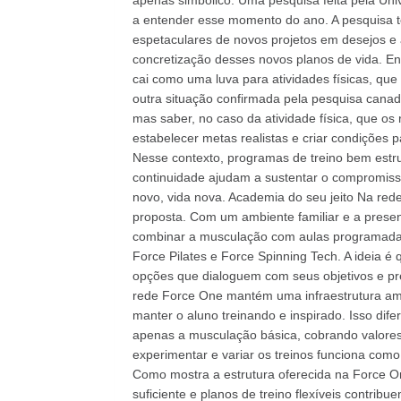
apenas simbólico. Uma pesquisa feita pela Un
a entender esse momento do ano. A pesquisa t
espetaculares de novos projetos em desejos e 
concretização desses novos planos de vida. En
cai como uma luva para atividades físicas, qu
outra situação confirmada pela pesquisa cana
mas saber, no caso da atividade física, que os 
estabelecer metas realistas e criar condições p
Nesse contexto, programas de treino bem estru
continuidade ajudam a sustentar o compromisso
novo, vida nova. Academia do seu jeito Na red
proposta. Com um ambiente familiar e a presen
combinar a musculação com aulas programada
Force Pilates e Force Spinning Tech. A ideia é
opções que dialoguem com seus objetivos e pr
rede Force One mantém uma infraestrutura amp
manter o aluno treinando e inspirado. Isso dif
apenas a musculação básica, cobrando valores a
experimentar e variar os treinos funciona como
Como mostra a estrutura oferecida na Force 
suficiente e planos de treino flexíveis contrib