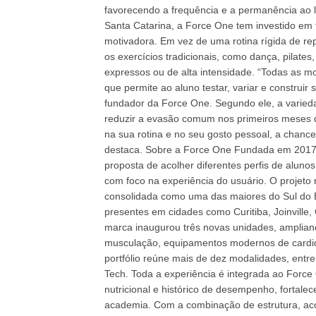
favorecendo a frequência e a permanência ao 
Santa Catarina, a Force One tem investido em 
motivadora. Em vez de uma rotina rígida de re
os exercícios tradicionais, como dança, pilates, 
expressos ou de alta intensidade. “Todas as mo
que permite ao aluno testar, variar e construir
fundador da Force One. Segundo ele, a varieda
reduzir a evasão comum nos primeiros meses 
na sua rotina e no seu gosto pessoal, a chanc
destaca. Sobre a Force One Fundada em 2017,
proposta de acolher diferentes perfis de aluno
com foco na experiência do usuário. O projeto 
consolidada como uma das maiores do Sul do Br
presentes em cidades como Curitiba, Joinvill
marca inaugurou três novas unidades, amplia
musculação, equipamentos modernos de cardio,
portfólio reúne mais de dez modalidades, entre 
Tech. Toda a experiência é integrada ao Force
nutricional e histórico de desempenho, fortalec
academia. Com a combinação de estrutura, ac