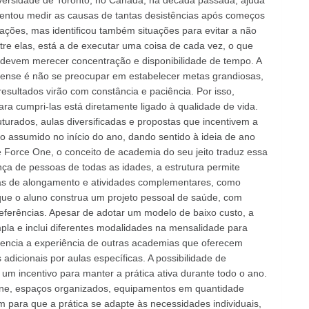
iversidade de Toronto, no Canadá, na década passada, ajuda
entou medir as causas de tantas desistências após começos
ações, mas identificou também situações para evitar a não
tre elas, está a de executar uma coisa de cada vez, o que
e devem merecer concentração e disponibilidade de tempo. A
dense é não se preocupar em estabelecer metas grandiosas,
resultados virão com constância e paciência. Por isso,
ara cumpri-las está diretamente ligado à qualidade de vida.
turados, aulas diversificadas e propostas que incentivem a
 assumido no início do ano, dando sentido à ideia de ano
e Force One, o conceito de academia do seu jeito traduz essa
ça de pessoas de todas as idades, a estrutura permite
s de alongamento e atividades complementares, como
 que o aluno construa um projeto pessoal de saúde, com
eferências. Apesar de adotar um modelo de baixo custo, a
la e inclui diferentes modalidades na mensalidade para
erencia a experiência de outras academias que oferecem
dicionais por aulas específicas. A possibilidade de
 um incentivo para manter a prática ativa durante todo o ano.
One, espaços organizados, equipamentos em quantidade
uem para que a prática se adapte às necessidades individuais,