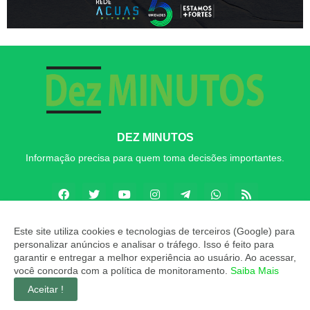
DEZ MINUTOS
Informação precisa para quem toma decisões importantes.
Este site utiliza cookies e tecnologias de terceiros (Google) para
personalizar anúncios e analisar o tráfego. Isso é feito para
Copyright ©
2026
Dez MINUTOS
garantir e entregar a melhor experiência ao usuário. Ao acessar,
você concorda com a política de monitoramento.
Saiba Mais
INÍCIO
SOBRE
CONTATO
LGPD
EXPEDIENTE
Aceitar !
EDITORIAL
MÍDIA KIT
Dez MINUTOS ZAP