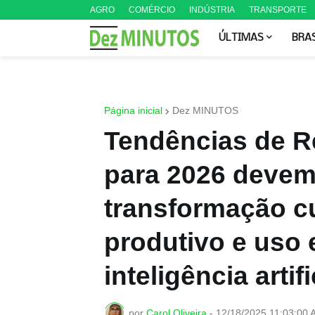
AGRO
COMÉRCIO
INDÚSTRIA
TRANSPORTE
ÚLTIMAS
BRA
Página inicial
Dez MINUTOS
Tendências de 
para 2026 devem
transformação cul
produtivo e uso 
inteligência arti
por
Carol Oliveira
-
12/18/2025 11:03:00 