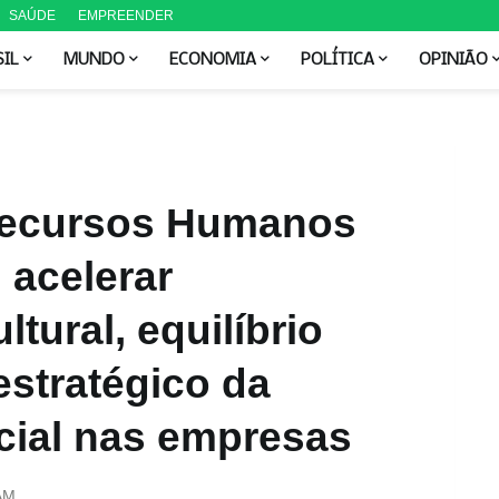
SAÚDE
EMPREENDER
SIL
MUNDO
ECONOMIA
POLÍTICA
OPINIÃO
Recursos Humanos
 acelerar
tural, equilíbrio
estratégico da
ficial nas empresas
AM