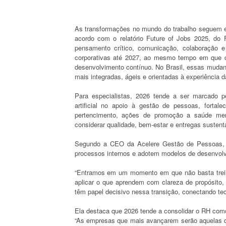
As transformações no mundo do trabalho seguem e
acordo com o relatório Future of Jobs 2025, 
pensamento crítico, comunicação, colaboração 
corporativas até 2027, ao mesmo tempo em que cr
desenvolvimento contínuo. No Brasil, essas muda
mais integradas, ágeis e orientadas à experiência
Para especialistas, 2026 tende a ser marcado por
artificial no apoio à gestão de pessoas, fortal
pertencimento, ações de promoção a saúde ment
considerar qualidade, bem-estar e entregas susten
Segundo a CEO da Acelere Gestão de Pessoas, L
processos internos e adotem modelos de desenvolv
“Entramos em um momento em que não basta trein
aplicar o que aprendem com clareza de propósito
têm papel decisivo nessa transição, conectando te
Ela destaca que 2026 tende a consolidar o RH com
“As empresas que mais avançarem serão aquelas que 