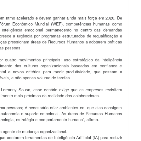
m ritmo acelerado e devem ganhar ainda mais força em 2026. De
do Fórum Econômico Mundial (WEF), competências humanas como
e inteligência emocional permanecerão no centro das demandas
esce a urgência por programas estruturados de requalificação e
nças pressionam áreas de Recursos Humanos a adotarem práticas
 das pessoas.
 quatro movimentos principais: uso estratégico da inteligência
ecimento das culturas organizacionais baseadas em confiança e
al e novos critérios para medir produtividade, que passam a
táveis, e não apenas volume de tarefas.
orranny Sousa, esse cenário exige que as empresas revisitem
imento mais próximos da realidade dos colaboradores.
ar pessoas; é necessário criar ambientes em que elas consigam
, autonomia e suporte emocional. As áreas de Recursos Humanos
cnologia, estratégia e comportamento humano”, afirma.
o agente de mudança organizacional.
adotarem ferramentas de Inteligência Artificial (IA) para reduzir