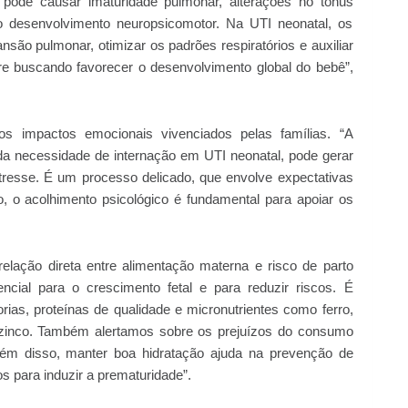
pode causar imaturidade pulmonar, alterações no tônus
no desenvolvimento neuropsicomotor. Na UTI neonatal, os
nsão pulmonar, otimizar os padrões respiratórios e auxiliar
e buscando favorecer o desenvolvimento global do bebê”,
os impactos emocionais vivenciados pelas famílias. “A
a necessidade de internação em UTI neonatal, pode gerar
tresse. É um processo delicado, que envolve expectativas
o, o acolhimento psicológico é fundamental para apoiar os
elação direta entre alimentação materna e risco de parto
cial para o crescimento fetal e para reduzir riscos. É
lorias, proteínas de qualidade e micronutrientes como ferro,
 e zinco. Também alertamos sobre os prejuízos do consumo
lém disso, manter boa hidratação ajuda na prevenção de
os para induzir a prematuridade”.