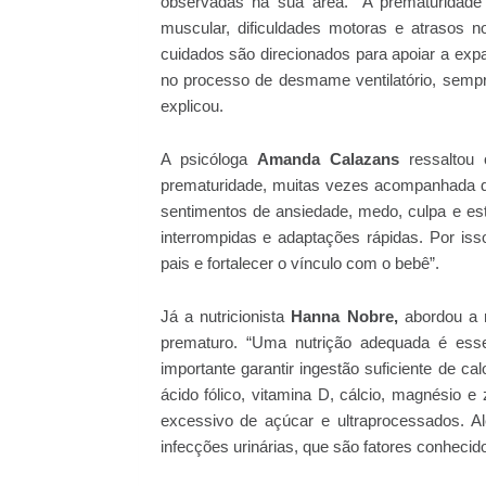
observadas na sua área. “A prematuridade 
muscular, dificuldades motoras e atrasos 
cuidados são direcionados para apoiar a expa
no processo de desmame ventilatório, sempr
explicou.
A psicóloga
Amanda Calazans
ressaltou 
prematuridade, muitas vezes acompanhada d
sentimentos de ansiedade, medo, culpa e es
interrompidas e adaptações rápidas. Por iss
pais e fortalecer o vínculo com o bebê”.
Já a nutricionista
Hanna Nobre,
abordou a r
prematuro. “Uma nutrição adequada é essen
importante garantir ingestão suficiente de ca
ácido fólico, vitamina D, cálcio, magnésio
excessivo de açúcar e ultraprocessados. A
infecções urinárias, que são fatores conhecid