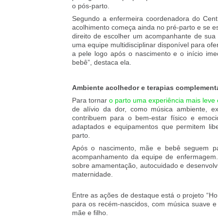
o pós-parto.
Segundo a enfermeira coordenadora do Centro
acolhimento começa ainda no pré-parto e se es
direito de escolher um acompanhante de sua c
uma equipe multidisciplinar disponível para of
a pele logo após o nascimento e o início im
bebê”, destaca ela.
Ambiente acolhedor e terapias complement
Para tornar
o parto uma experiência mais leve 
de alívio da dor, como música ambiente, exe
contribuem para o bem-estar físico e emoc
adaptados e equipamentos que permitem libe
parto.
Após o nascimento, mãe e bebê seguem pa
acompanhamento da equipe de enfermagem. D
sobre amamentação, autocuidado e desenvolvim
maternidade.
Entre as ações de destaque está o projeto “
para os recém-nascidos, com música suave e t
mãe e filho.