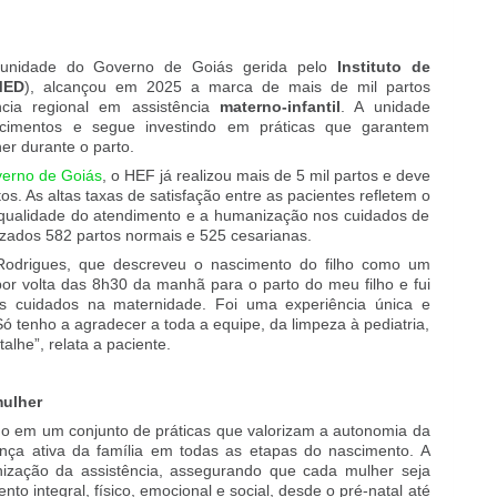
nidade do Governo de Goiás gerida pelo
Instituto de
MED
), alcançou em 2025 a marca de mais de mil partos
cia regional em assistência
materno-infantil
. A unidade
imentos e segue investindo em práticas que garantem
er durante o parto.
erno de Goiás
, o HEF já realizou mais de 5 mil partos e deve
s. As altas taxas de satisfação entre as pacientes refletem o
qualidade do atendimento e a humanização nos cuidados de
izados 582 partos normais e 525 cesarianas.
 Rodrigues, que descreveu o nascimento do filho como um
or volta das 8h30 da manhã para o parto do meu filho e fui
 cuidados na maternidade. Foi uma experiência única e
ó tenho a agradecer a toda a equipe, da limpeza à pediatria,
lhe”, relata a paciente.
ulher
o em um conjunto de práticas que valorizam a autonomia da
ença ativa da família em todas as etapas do nascimento. A
ização da assistência, assegurando que cada mulher seja
to integral, físico, emocional e social, desde o pré-natal até