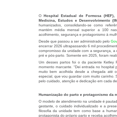
O
Hospital Estadual de Formosa (HEF),
u
Medicina, Estudos e Desenvolvimento (I
humanizados, consolidando-se como referên
mantém média mensal superior a 100 nasc
acolhimento, segurança e protagonismo à mulh
Desde que passou a ser administrado pelo
Gov
encerrar 2026 ultrapassando 6 mil procedimento
compromisso da unidade com a segurança, a 
pré e pós-parto. Somente em 2025, foram real
Um desses partos foi o da paciente Ketley
momento marcante. “Dei entrada no hospital p
muito bem acolhida desde a chegada até os
especial, que vou guardar com muito carinho. S
pelo cuidado, atenção e dedicação em cada deta
Humanização do parto e protagonismo da m
O modelo de atendimento na unidade é pautad
gestante, o cuidado individualizado e a pres
filosofia da unidade tem como base a human
protagonista do próprio parto e receba acolhimen