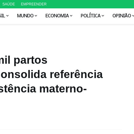
SAÚDE
EMPREENDER
SIL
MUNDO
ECONOMIA
POLÍTICA
OPINIÃO
il partos
onsolida referência
stência materno-
M