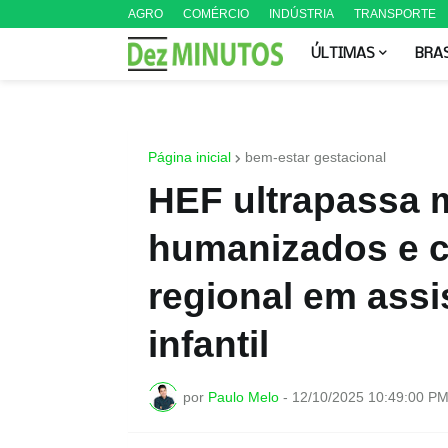
AGRO
COMÉRCIO
INDÚSTRIA
TRANSPORTE
ÚLTIMAS
BRA
Página inicial
bem-estar gestacional
HEF ultrapassa m
humanizados e c
regional em assi
infantil
por
Paulo Melo
-
12/10/2025 10:49:00 P