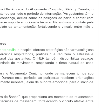
 Obstétrico e do Alojamento Conjunto, Stéfany Caixeta, o
tende por todo o período de internação. “As gestantes têm o
onfiança, decidir sobre as posições de parto e contar com
erecer suporte emocional e técnico. Garantimos o contato pele
ediato da amamentação, fortalecendo o vínculo entre mãe e
ares
e tranquila
, o hospital oferece estratégias não farmacológicas
rcícios respiratórios, práticas que reduzem o estresse e
ional das gestantes. O HEF também disponibiliza espaços
rdade de movimento, respeitando o ritmo natural de cada
ra o Alojamento Conjunto, onde permanecem juntos sob
urante esse período, as puérperas recebem orientações
ento neonatal, além de suporte emocional para o início da
Hora do Banho”, que proporciona um momento de relaxamento
écnicas de massagem, fortalecendo o vínculo afetivo entre