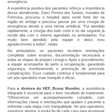
emergência.
A experiência positiva dos pacientes reforça a importância
desse atendimento. Darci Pereira dos Santos, morador de
Formosa, procurou o hospital após sentir forte dor na
região do umbigo e precisou passar por uma cirurgia de
emergência devido a uma hérnia umbilical. “Fui atendido
rapidamente, a cirurgia deu tudo certo e no dia seguinte já
recebi alta com o retorno agendado no ambulatório. Fui
muito bem atendido pela equipe e deixo meu
agradecimento a todos”, relata.
No ambulatório, os pacientes recebem orientações
completas sobre exames, documentação necessária e
todas as etapas do preparo cirúrgico. Após o procedimento,
a equipe acompanha de perto a recuperação, garantindo
segurança, monitoramento e prevenção de possíveis
complicações. Esse cuidado contínuo é fundamental para
um pós-operatório mais tranquilo e eficaz.
Para
a diretora do HEF, Bruna Mundim
, a assistência
integrada é essencial para o bom resultado do tratamento.
“Oferecemos um acompanhamento completo, com
informações claras e orientações que ajudam o paciente a
enfrentar cada etapa com tranquilidade. No pós-operatório,
seguimos atentos à evolução de cada caso para assegurar