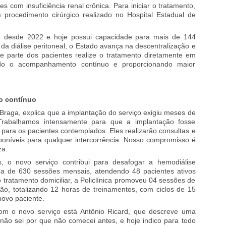
 com insuficiência renal crônica. Para iniciar o tratamento,
procedimento cirúrgico realizado no Hospital Estadual de
se desde
2022
e hoje possui capacidade para mais de 144
a diálise peritoneal, o Estado avança na descentralização e
e parte dos pacientes realize o tratamento diretamente em
endo o acompanhamento contínuo e proporcionando maior
o contínuo
e Braga, explica que a implantação do serviço exigiu meses de
“Trabalhamos intensamente para que a implantação fosse
 para os pacientes contemplados. Eles realizarão consultas e
oníveis para qualquer intercorrência. Nosso compromisso é
za.
, o novo serviço contribui para desafogar a hemodiálise
rca de 630 sessões mensais, atendendo 48 pacientes ativos
o tratamento domiciliar, a Policlínica promoveu 04 sessões de
o, totalizando 12 horas de treinamentos, com ciclos de 15
novo paciente.
com o novo serviço está Antônio Ricard, que descreve uma
u não sei por que não comecei antes, e hoje indico para todo