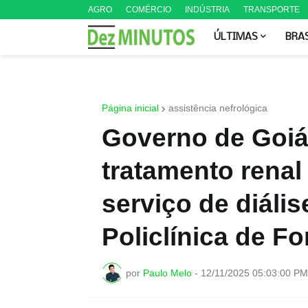
AGRO
COMÉRCIO
INDÚSTRIA
TRANSPORTE
ÚLTIMAS
BRA
Página inicial
assistência nefrológica
Governo de Goiá
tratamento rena
serviço de diális
Policlínica de F
por
Paulo Melo
-
12/11/2025 05:03:00 PM