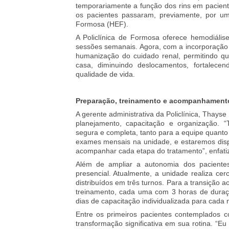
temporariamente a função dos rins em pacientes
os pacientes passaram, previamente, por um 
Formosa (HEF).
A Policlínica de Formosa oferece hemodiáli
sessões semanais. Agora, com a incorporação d
humanização do cuidado renal, permitindo qu
casa, diminuindo deslocamentos, fortalec
qualidade de vida.
Preparação, treinamento e acompanhament
A gerente administrativa da Policlínica, Thays
planejamento, capacitação e organização. 
segura e completa, tanto para a equipe quanto
exames mensais na unidade, e estaremos disp
acompanhar cada etapa do tratamento”, enfati
Além de ampliar a autonomia dos pacientes
presencial. Atualmente, a unidade realiza ce
distribuídos em três turnos. Para a transição a
treinamento, cada uma com 3 horas de duraçã
dias de capacitação individualizada para cada 
Entre os primeiros pacientes contemplados 
transformação significativa em sua rotina. “E