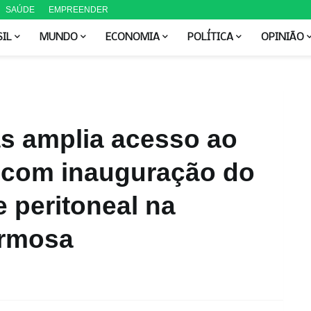
SAÚDE
EMPREENDER
SIL
MUNDO
ECONOMIA
POLÍTICA
OPINIÃO
s amplia acesso ao
l com inauguração do
e peritoneal na
ormosa