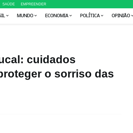
SAÚDE
EMPREENDER
SIL
MUNDO
ECONOMIA
POLÍTICA
OPINIÃO
ucal: cuidados
proteger o sorriso das
M