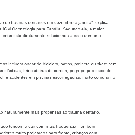
vo de traumas dentários em dezembro e janeiro”, explica
da IGM Odontologia para Família. Segundo ela, a maior
s férias está diretamente relacionada a esse aumento.
as incluem andar de bicicleta, patins, patinete ou skate sem
s elásticas; brincadeiras de corrida, pega-pega e esconde-
bol; e acidentes em piscinas escorregadias, muito comuns no
ão naturalmente mais propensas ao trauma dentário.
idade tendem a cair com mais frequência. Também
riores muito projetados para frente, crianças com