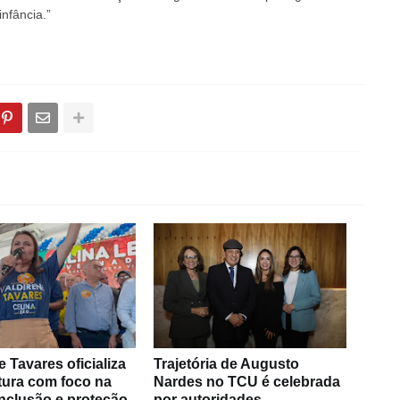
nfância.”
e Tavares oficializa
Trajetória de Augusto
tura com foco na
Nardes no TCU é celebrada
 inclusão e proteção
por autoridades