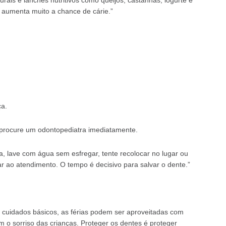
urais e lanches nutritivos como queijos, castanhas, iogurte e
ue aumenta muito a chance de cárie.”
ça.
— procure um odontopediatra imediatamente.
, lave com água sem esfregar, tente recolocar no lugar ou
ar ao atendimento. O tempo é decisivo para salvar o dente.”
s cuidados básicos, as férias podem ser aproveitadas com
o sorriso das crianças. Proteger os dentes é proteger