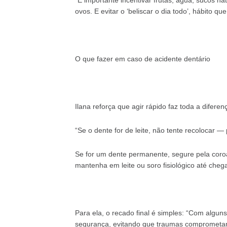
“É importante incentivar frutas, água, sucos nat
ovos. E evitar o ‘beliscar o dia todo’, hábito q
O que fazer em caso de acidente dentário
Ilana reforça que agir rápido faz toda a diferen
“Se o dente for de leite, não tente recolocar 
Se for um dente permanente, segure pela coroa
mantenha em leite ou soro fisiológico até cheg
Para ela, o recado final é simples: “Com algun
segurança, evitando que traumas comprometam 