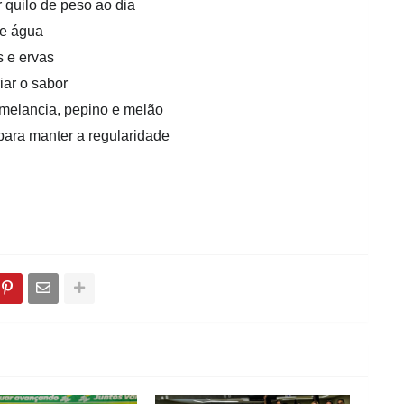
r quilo de peso ao dia
de água
 e ervas
iar o sabor
 melancia, pepino e melão
 para manter a regularidade