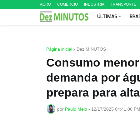
AGRO
COMÉRCIO
INDÚSTRIA
TRANSPORTE
ÚLTIMAS
BRA
Página inicial
Dez MINUTOS
Consumo menor d
demanda por águ
prepara para alt
por
Paulo Melo
-
12/17/2025 04:41:00 P