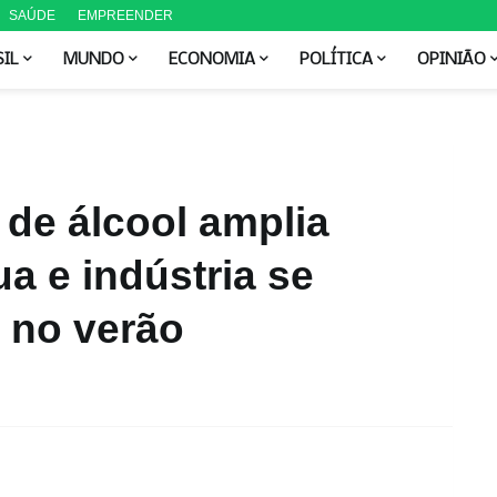
SAÚDE
EMPREENDER
SIL
MUNDO
ECONOMIA
POLÍTICA
OPINIÃO
e álcool amplia
a e indústria se
a no verão
M