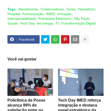
Tags:
Atendimento
Colaboradores
Goiás
Hackathon
Hospital
humanização
IMED
Inovação
Interoperabilidade
Prontuário Eletrônico
São Paulo
Saúde
Tech Day
tecnologia
TI
Transformação Digital
Facebook
Você vai gostar
Policlínica de Posse
Tech Day IMED reforça
alcança 99% de
integração e destaca
satisfação entre os
papel estratégico da