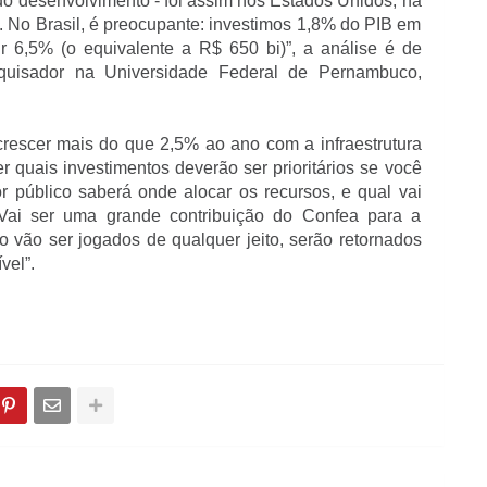
r do desenvolvimento - foi assim nos Estados Unidos, na
 No Brasil, é preocupante: investimos 1,8% do PIB em
ir 6,5% (o equivalente a R$ 650 bi)”, a análise é de
quisador na Universidade Federal de Pernambuco,
crescer mais do que 2,5% ao ano com a infraestrutura
 quais investimentos deverão ser prioritários se você
stor público saberá onde alocar os recursos, e qual vai
. Vai ser uma grande contribuição do Confea para a
o vão ser jogados de qualquer jeito, serão retornados
vel”.