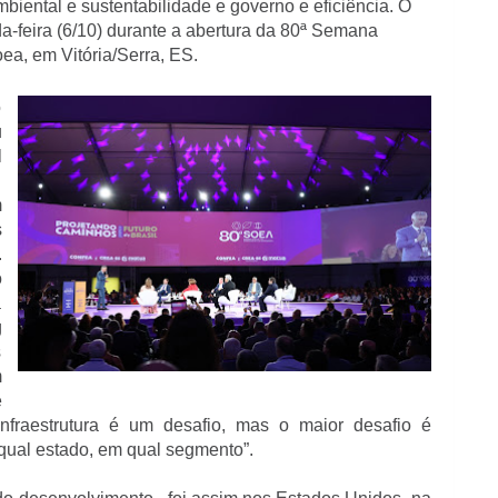
biental e sustentabilidade e governo e eficiência. O
da-feira (6/10) durante a abertura da 80ª Semana
ea, em Vitória/Serra, ES.
o
u
l
S
m
s
.
o
a
g
s
m
e
infraestrutura é um desafio, mas o maior desafio é
 qual estado, em qual segmento”.