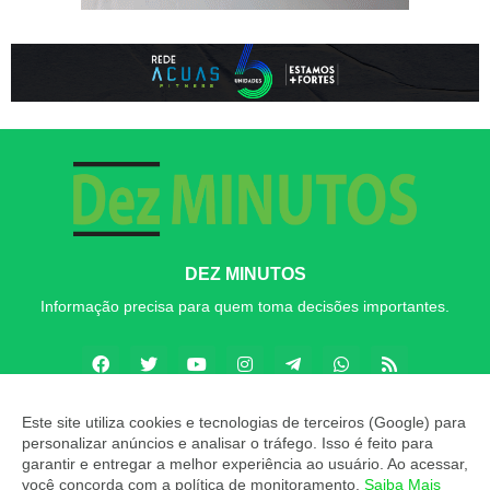
DEZ MINUTOS
Informação precisa para quem toma decisões importantes.
Este site utiliza cookies e tecnologias de terceiros (Google) para
personalizar anúncios e analisar o tráfego. Isso é feito para
Copyright ©
2026
Dez MINUTOS
garantir e entregar a melhor experiência ao usuário. Ao acessar,
você concorda com a política de monitoramento.
Saiba Mais
INÍCIO
SOBRE
CONTATO
LGPD
EXPEDIENTE