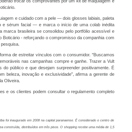
 poderão trocar os comprovantes por um kit de maquiagem e
ticário.
iagem e cuidado com a pele — dois glosses labiais, paleta
 e sérum facial — e marca o início de uma colab inédita
a marca brasileira se consolidou pelo portfólio acessível e
po Boticário - reforçando o compromisso da companhia com
e pesquisa.
 forma de estreitar vínculos com o consumidor. “Buscamos
memoráveis nas campanhas compre e ganhe. Trazer a Vult
s do público e que desejam surpreender positivamente. É
m beleza, inovação e exclusividade”, afirma a gerente de
a Oliveira.
es e os clientes podem consultar o regulamento completo
ba foi inaugurado em 2008 na capital paranaense. É considerado o centro de
ea construída, distribuídos em três pisos. O shopping recebe uma média de 1,5