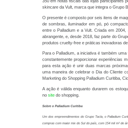
350 em notas fiscais das lojas participantes
skincare da Vult, marca que integra o Grupo Bo
O presente é composto por seis itens de maqu
de sombras, iluminador em pó, pó compacto
entre o Palladium e a Vult. Criada em 2004, 
abrangente, e, desde 2018, faz parte do Gru
produtos cruelty-free e práticas inovadoras d
Para o Palladium, a iniciativa é também uma
constantemente proporcionar experiências 
para esta ação é unir duas marcas próxima
uma maneira de celebrar o Dia do Cliente co
Marketing do Shopping Palladium Curitiba, Cid
A ação é válida enquanto durarem os estoqu
no
site
do shopping.
Sobre o Palladium Curitiba
Um dos empreendimentos do Grupo Tacla, o Palladium Curiti
compras com maior mix do Sul do país, com 154 mil m² de ár