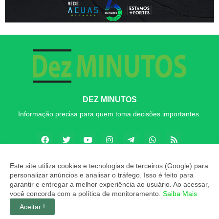
DEZ MINUTOS
Informação precisa para quem toma decisões importantes.
Este site utiliza cookies e tecnologias de terceiros (Google) para
personalizar anúncios e analisar o tráfego. Isso é feito para
Copyright ©
2026
Dez MINUTOS
garantir e entregar a melhor experiência ao usuário. Ao acessar,
você concorda com a política de monitoramento.
Saiba Mais
INÍCIO
SOBRE
CONTATO
LGPD
EXPEDIENTE
Aceitar !
EDITORIAL
MÍDIA KIT
Dez MINUTOS ZAP