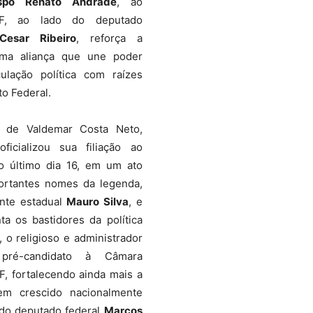
spo Renato Andrade
, ao
DF, ao lado do deputado
Cesar Ribeiro
, reforça a
ma aliança que une poder
culação política com raízes
to Federal.
 de Valdemar Costa Neto,
ficializou sua filiação ao
o último dia 16, em um ato
ortantes nomes da legenda,
nte estadual
Mauro Silva
, e
a os bastidores da política
, o religioso e administrador
ré-candidato à Câmara
F, fortalecendo ainda mais a
em crescido nacionalmente
 do deputado federal
Marcos