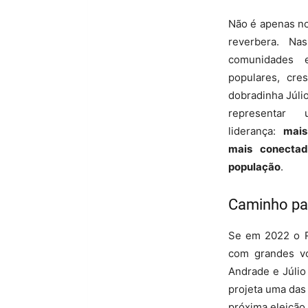
Não é apenas no
reverbera. Na
comunidades e
populares, cr
dobradinha Júli
representa
liderança:
mais
mais conecta
população
.
Caminho pa
Se em 2022 o R
com grandes vo
Andrade e Júlio 
projeta uma das
próxima eleição.