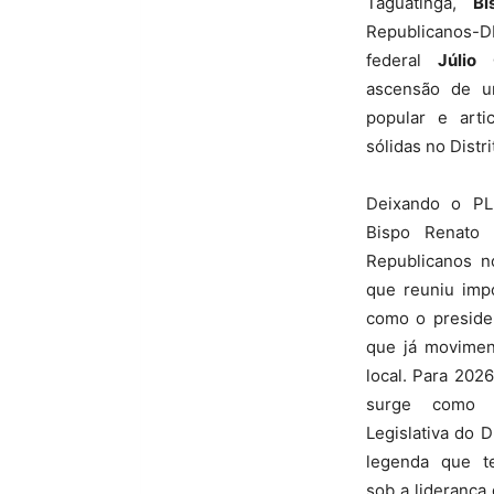
Taguatinga,
Bi
Republicanos-
federal
Júlio 
ascensão de u
popular e arti
sólidas no Distri
Deixando o PL
Bispo Renato o
Republicanos n
que reuniu imp
como o preside
que já moviment
local. Para 2026
surge como p
Legislativa do D
legenda que t
sob a liderança