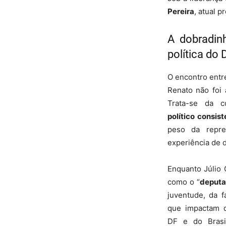
Pereira
, atual p
A dobradi
política do 
O encontro entre
Renato não foi
Trata-se da 
político consist
peso da repre
experiência de d
Enquanto Júlio 
como o “
deputa
juventude, da f
que impactam d
DF e do Brasi