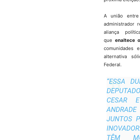
A união entre
administrador 
aliança polí
que
enaltece 
comunidades 
alternativa só
Federal.
“ESSA DU
DEPUTAD
CESAR E
ANDRAD
JUNTOS P
INOVADOR
TÊM MU