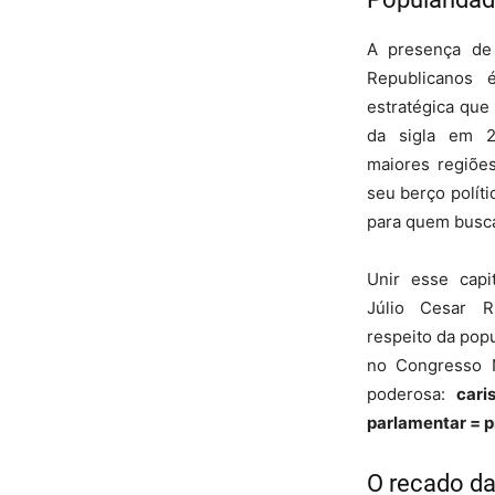
A presença de
Republicanos 
estratégica que 
da sigla em 2
maiores regiões
seu berço políti
para quem busca
Unir esse capit
Júlio Cesar R
respeito da pop
no Congresso N
poderosa:
cari
parlamentar = 
O recado da