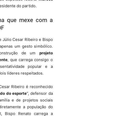
residente do partido.
nha que mexe com a
DF
 Júlio Cesar Ribeiro e Bispo
 apenas um gesto simbólico.
construção de um
projeto
ente
, que carrega consigo o
sentatividade popular e a
ois líderes respeitados.
Cesar Ribeiro é reconhecido
do do esporte
”, defensor da
amília e de projetos sociais
iretamente a população do
l, Bispo Renato carrega a