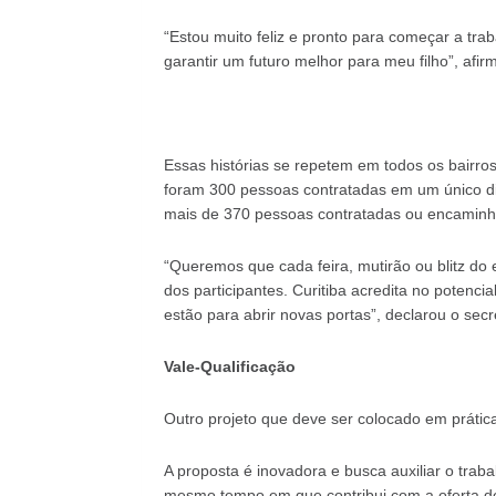
“Estou muito feliz e pronto para começar a tr
garantir um futuro melhor para meu filho”, afir
Essas histórias se repetem em todos os bairros
foram 300 pessoas contratadas em um único dia
mais de 370 pessoas contratadas ou encaminha
“Queremos que cada feira, mutirão ou blitz do 
dos participantes. Curitiba acredita no potenci
estão para abrir novas portas”, declarou o secr
Vale-Qualificação
Outro projeto que deve ser colocado em prática
A proposta é inovadora e busca auxiliar o tra
mesmo tempo em que contribui com a oferta de