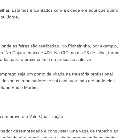
abalhar. Estamos encantados com a cidade e é aqui que quero
mou Jorge.
 onde as feiras são realizadas. No Pinheirinho, por exemplo,
. No Cajuru, mais de 400. Na CIC, no dia 23 de julho, foram
das para a próxima fase do processo seletivo.
emprego seja um ponto de virada na trajetória profissional
al dos seus trabalhadores e vai continuar indo até onde eles
etário Paulo Martins.
 em breve é o Vale-Qualificação.
balhador desempregado a conquistar uma vaga de trabalho ao
 mão de obra qualificada na cidade, promovendo melhorias