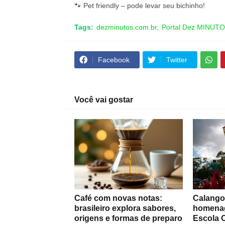
🐾 Pet friendly – pode levar seu bichinho!
Tags:
dezminutos.com.br
Portal Dez MINUT
Facebook
Twitter
Você vai gostar
Café com novas notas:
Calango
brasileiro explora sabores,
homenag
origens e formas de preparo
Escola C