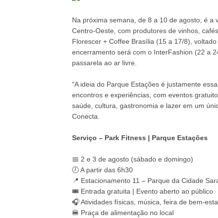
Na próxima semana, de 8 a 10 de agosto, é a 
Centro-Oeste, com produtores de vinhos, cafés
Florescer + Coffee Brasília (15 a 17/8), voltad
encerramento será com o InterFashion (22 a 2
passarela ao ar livre.
"A ideia do Parque Estações é justamente ess
encontros e experiências, com eventos gratuito
saúde, cultura, gastronomia e lazer em um únic
Conecta.
Serviço – Park Fitness | Parque Estações
📅 2 e 3 de agosto (sábado e domingo)
🕗 A partir das 6h30
📍 Estacionamento 11 – Parque da Cidade Sar
🎟️ Entrada gratuita | Evento aberto ao público
🎧 Atividades físicas, música, feira de bem-est
🍔 Praça de alimentação no local