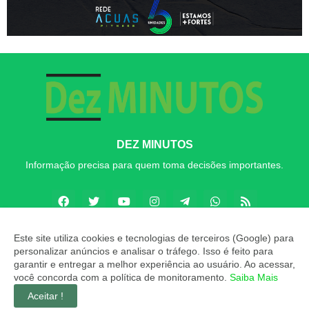
DEZ MINUTOS
Informação precisa para quem toma decisões importantes.
Este site utiliza cookies e tecnologias de terceiros (Google) para
personalizar anúncios e analisar o tráfego. Isso é feito para
Copyright ©
2026
Dez MINUTOS
garantir e entregar a melhor experiência ao usuário. Ao acessar,
você concorda com a política de monitoramento.
Saiba Mais
INÍCIO
SOBRE
CONTATO
LGPD
EXPEDIENTE
Aceitar !
EDITORIAL
MÍDIA KIT
Dez MINUTOS ZAP