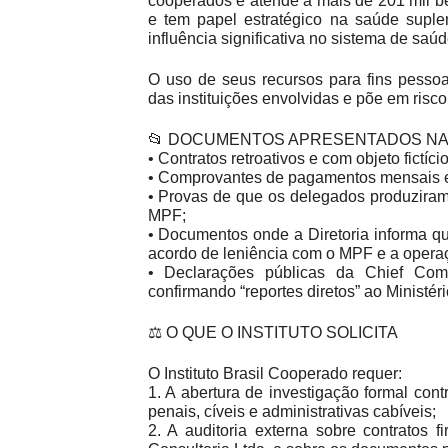
cooperados e atende a mais de 201 mil ben
e tem papel estratégico na saúde suple
influência significativa no sistema de saúd
O uso de seus recursos para fins pessoa
das instituições envolvidas e põe em risc
📂 DOCUMENTOS APRESENTADOS NA N
•
Contratos retroativos e com objeto fictício
•
Comprovantes de pagamentos mensais e c
•
Provas de que os delegados produziram,
MPF;
•
Documentos onde a Diretoria informa qu
acordo de leniência com o MPF e a operaç
•
Declarações públicas da Chief Comp
confirmando “reportes diretos” ao Ministér
⚖️ O QUE O INSTITUTO SOLICITA
O Instituto Brasil Cooperado requer:
1.
A abertura de investigação formal con
penais, cíveis e administrativas cabíveis;
2.
A auditoria externa sobre contratos 