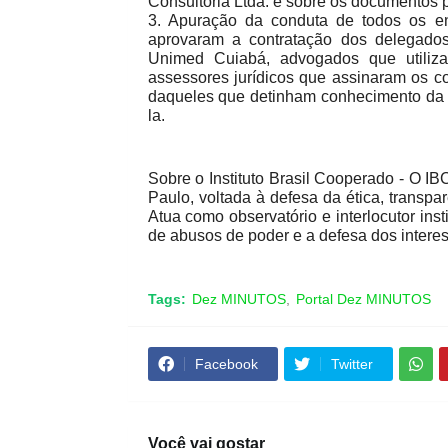
Consultoria Ltda. e sobre os documentos 
3.
Apuração da conduta de todos os env
aprovaram a contratação dos delegados
Unimed Cuiabá, advogados que utiliz
assessores jurídicos que assinaram os c
daqueles que detinham conhecimento da 
la.
Sobre o Instituto Brasil Cooperado - O 
Paulo, voltada à defesa da ética, transpa
Atua como observatório e interlocutor in
de abusos de poder e a defesa dos interes
Tags:
Dez MINUTOS
Portal Dez MINUTOS
Facebook
Twitter
Você vai gostar