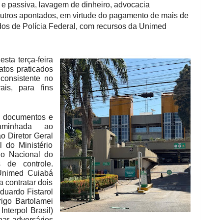
 e passiva, lavagem de dinheiro, advocacia
 outros apontados, em virtude do pagamento de mais de
ados de Polícia Federal, com recursos da Unimed
esta terça-feira
atos praticados
consistente no
is, para fins
s documentos e
caminhada ao
o Diretor Geral
 do Ministério
o Nacional do
 de controle.
 Unimed Cuiabá
a contratar dois
duardo Fistarol
igo Bartolamei
nterpol Brasil)
nar adversários