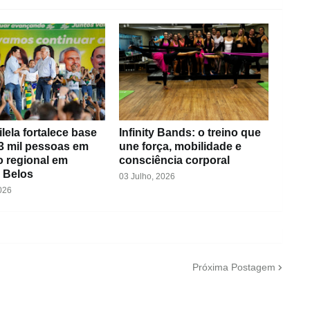
ilela fortalece base
Infinity Bands: o treino que
3 mil pessoas em
une força, mobilidade e
o regional em
consciência corporal
 Belos
03 Julho, 2026
026
Próxima Postagem