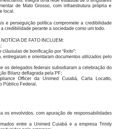
eficiários. Integra uma rede estadual de 6 singulares
mentar de Mato Grosso, com infraestrutura própria e
e local.
is e perseguição política compromete a credibilidade
o a credibilidade perante a sociedade como um todo.
OTÍCIA DE FATO INCLUEM:
;
láusulas de bonificação por “êxito”;
 entregaram e orientaram documentos utilizados pelo
e os delegados federais subsidiaram a celebração do
ão Bilanz deflagrada pela PF;
liance Officer da Unimed Cuiabá, Carla Locatto,
io Público Federal.
tra os envolvidos, com apuração de responsabilidades
firmados entre a Unimed Cuiabá e a empresa Trinity