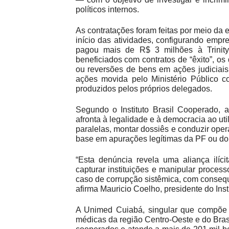
políticos internos.
As contratações foram feitas por meio da 
início das atividades, configurando emp
pagou mais de R$ 3 milhões à Trinity
beneficiados com contratos de “êxito”, o
ou reversões de bens em ações judiciais 
ações movida pelo Ministério Público
produzidos pelos próprios delegados.
Segundo o Instituto Brasil Cooperado, a
afronta à legalidade e à democracia ao uti
paralelas, montar dossiês e conduzir ope
base em apurações legítimas da PF ou do
“Esta denúncia revela uma aliança ilíci
capturar instituições e manipular proces
caso de corrupção sistêmica, com consequê
afirma Mauricio Coelho, presidente do Insti
A Unimed Cuiabá, singular que compõe 
médicas da região Centro-Oeste e do Bras