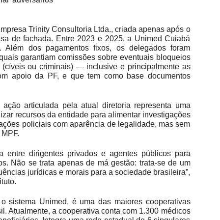
empresa Trinity Consultoria Ltda., criada apenas após o
resa de fachada. Entre 2023 e 2025, a Unimed Cuiabá
. Além dos pagamentos fixos, os delegados foram
s quais garantiam comissões sobre eventuais bloqueios
(cíveis ou criminais) — inclusive e principalmente as
 com apoio da PF, e que tem como base documentos
 ação articulada pela atual diretoria representa uma
lizar recursos da entidade para alimentar investigações
rações policiais com aparência de legalidade, mas sem
 MPF.
ta entre dirigentes privados e agentes públicos para
sos. Não se trata apenas de má gestão: trata-se de um
ncias jurídicas e morais para a sociedade brasileira”,
tuto.
o sistema Unimed, é uma das maiores cooperativas
il. Atualmente, a cooperativa conta com 1.300 médicos