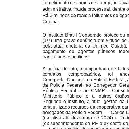
cometimento de crimes de corrupção ativa
administrativa, fraude processual, dentre
R$ 3 milhões de reais a influentes deleg
Cuiabá.
O Instituto Brasil Cooperado protocolou n
(1/7) uma grave denúncia em virtude de 
pela atual diretoria da Unimed Cuiabá, 
pagamento de agentes públicos federa
particulares e políticos.
A notícia de fato, acompanhada de farto
contratos comprobatórios, foi en
Corregedor Nacional da Polícia Federal, a
da Polícia Federal, ao Corregedor Geral
Público Federal e ao CNMP – Conselh
Ministério Público e a outros órgãos
Segundo o Instituto, a atual gestão da
teria utilizado recursos da cooperativa par
delegados da Polícia Federal — Carlos E
(na ativa até dezembro de 2024) e Rodr
(ex-superintendente da PF e ex-chefe da I
— com o objetivo de investigar e incrimi