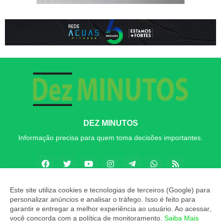
DEZ MINUTOS
Informação precisa para quem toma decisões importantes.
Este site utiliza cookies e tecnologias de terceiros (Google) para
personalizar anúncios e analisar o tráfego. Isso é feito para
Copyright ©
2026
Dez MINUTOS
garantir e entregar a melhor experiência ao usuário. Ao acessar,
você concorda com a política de monitoramento.
Saiba Mais
INÍCIO
SOBRE
CONTATO
LGPD
EXPEDIENTE