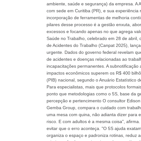
ambiente, saúde e segurança) da empresa. A Ae
com sede em Curitiba (PR), e sua experiência r
incorporação de ferramentas de melhoria cont
pilares desse processo é a gestão enxuta, abor
excessos e focando apenas no que agrega val
Saúde no Trabalho, celebrado em 28 de abril,
de Acidentes do Trabalho (Canpat 2025), lança
urgente. Dados do governo federal revelam que
de acidentes e doenças relacionadas ao traba
incapacitações permanentes. A subnotificação 
impactos econômicos superem os R$ 400 bilhõe
(PIB) nacional, segundo o Anuário Estatístico d
Para especialistas, mais que protocolos formais
ponto que metodologias como o 5S, base da g
percepção e pertencimento O consultor Edison 
Gemba Group, compara o cuidado com trabalha
uma mesa com quina, não adianta dizer para el
risco. E com adultos é a mesma coisa", afirma.
evitar que o erro aconteça. "O 5S ajuda exata
organiza o espaço e padroniza rotinas, reduz a