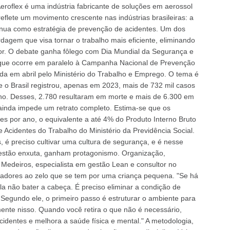
roflex é uma indústria fabricante de soluções em aerossol
eflete um movimento crescente nas indústrias brasileiras: a
ínua como estratégia de prevenção de acidentes. Um dos
dagem que visa tornar o trabalho mais eficiente, eliminando
or. O debate ganha fôlego com Dia Mundial da Segurança e
 que ocorre em paralelo à Campanha Nacional de Prevenção
da em abril pelo Ministério do Trabalho e Emprego. O tema é
 o Brasil registrou, apenas em 2023, mais de 732 mil casos
lho. Desses, 2.780 resultaram em morte e mais de 6.300 em
ainda impede um retrato completo. Estima-se que os
s por ano, o equivalente a até 4% do Produto Interno Bruto
e Acidentes do Trabalho do Ministério da Previdência Social.
, é preciso cultivar uma cultura de segurança, e é nesse
estão enxuta, ganham protagonismo. Organização,
Medeiros, especialista em gestão Lean e consultor no
dores ao zelo que se tem por uma criança pequena. "Se há
a não bater a cabeça. É preciso eliminar a condição de
 Segundo ele, o primeiro passo é estruturar o ambiente para
mente nisso. Quando você retira o que não é necessário,
cidentes e melhora a saúde física e mental." A metodologia,