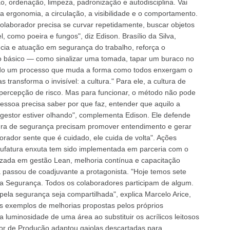
ção, ordenação, limpeza, padronização e autodisciplina. Vai
 a ergonomia, a circulação, a visibilidade e o comportamento.
laborador precisa se curvar repetidamente, buscar objetos
l, como poeira e fungos", diz Edison. Brasílio da Silva,
ncia e atuação em segurança do trabalho, reforça o
 básico — como sinalizar uma tomada, tapar um buraco no
iando um processo que muda a forma como todos enxergam o
ransforma o invisível: a cultura." Para ele, a cultura de
 percepção de risco. Mas para funcionar, o método não pode
pessoa precisa saber por que faz, entender que aquilo a
 gestor estiver olhando", complementa Edison. Ele defende
ra de segurança precisam promover entendimento e gerar
rador sente que é cuidado, ele cuida de volta". Ações
nufatura enxuta tem sido implementada em parceria com o
zada em gestão Lean, melhoria contínua e capacitação
a passou de coadjuvante a protagonista. "Hoje temos sete
da Segurança. Todos os colaboradores participam de algum.
pela segurança seja compartilhada", explica Marcelo Arice,
os exemplos de melhorias propostas pelos próprios
 luminosidade de uma área ao substituir os acrílicos leitosos
sor de Produção adaptou gaiolas descartadas para