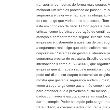
transportar bombonas de forma mais segura. A
melhorar um simples processo de passar um café
segurança é valor — e não apenas obrigação 
de risco, algo que varia entre as pessoas. Te
está em condição de risco. O foco agora é nive
críticas, como logística e operação de empilh
atenção e comportamento seguro. Brasílio con
empresas é justamente a ausência de percepç
a segurança real exige que todos saibam recon
corporativa." Sistemas de gestão e liderança p
segurança precisa de estrutura. Brasílio def
internacionais como a ISO 45001, que organiz
empresa que já mapeia riscos e monitora indic
pode até dispensar etapas burocráticas exigida
mostra que gestão e segurança andam juntas",
veem a segurança como gasto, não como invest
para entender que a prevenção custa menos", p
dados confiáveis e escuta ativa sejam usados pa
dar o exemplo. Poder se impõe pelo cargo, mas
Para Edison, a coerência entre discurso e prát