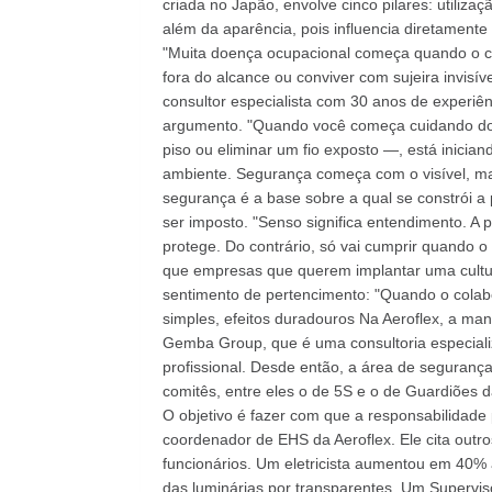
criada no Japão, envolve cinco pilares: utiliza
além da aparência, pois influencia diretamente
"Muita doença ocupacional começa quando o co
fora do alcance ou conviver com sujeira invisíve
consultor especialista com 30 anos de experiê
argumento. "Quando você começa cuidando do
piso ou eliminar um fio exposto —, está inic
ambiente. Segurança começa com o visível, mas t
segurança é a base sobre a qual se constrói a
ser imposto. "Senso significa entendimento. A 
protege. Do contrário, só vai cumprir quando o
que empresas que querem implantar uma cultu
sentimento de pertencimento: "Quando o colabo
simples, efeitos duradouros Na Aeroflex, a ma
Gemba Group, que é uma consultoria especiali
profissional. Desde então, a área de seguranç
comitês, entre eles o de 5S e o de Guardiões 
O objetivo é fazer com que a responsabilidade 
coordenador de EHS da Aeroflex. Ele cita outr
funcionários. Um eletricista aumentou em 40% a
das luminárias por transparentes. Um Supervi