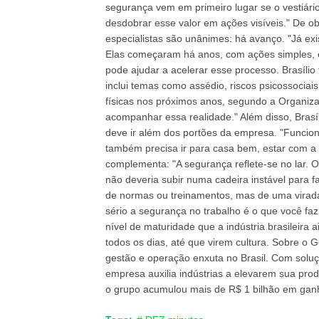
segurança vem em primeiro lugar se o vestiário 
desdobrar esse valor em ações visíveis." De ob
especialistas são unânimes: há avanço. "Já e
Elas começaram há anos, com ações simples, e p
pode ajudar a acelerar esse processo. Brasílio
inclui temas como assédio, riscos psicossociai
físicas nos próximos anos, segundo a Organiza
acompanhar essa realidade." Além disso, Brasí
deve ir além dos portões da empresa. "Funcion
também precisa ir para casa bem, estar com a f
complementa: "A segurança reflete-se no lar. O
não deveria subir numa cadeira instável para
de normas ou treinamentos, mas de uma virada
sério a segurança no trabalho é o que você fa
nível de maturidade que a indústria brasileir
todos os dias, até que virem cultura. Sobre
gestão e operação enxuta no Brasil. Com soluçõ
empresa auxilia indústrias a elevarem sua produ
o grupo acumulou mais de R$ 1 bilhão em ganho