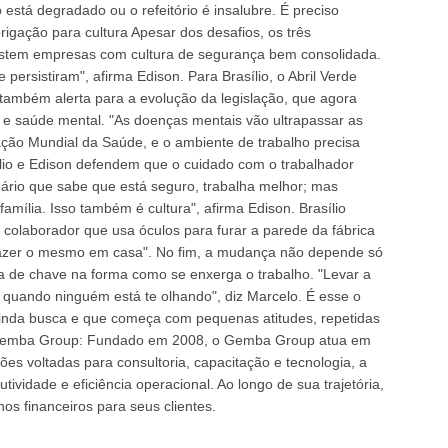
está degradado ou o refeitório é insalubre. É preciso
rigação para cultura Apesar dos desafios, os três
xistem empresas com cultura de segurança bem consolidada.
ersistiram", afirma Edison. Para Brasílio, o Abril Verde
 também alerta para a evolução da legislação, que agora
s e saúde mental. "As doenças mentais vão ultrapassar as
ção Mundial da Saúde, e o ambiente de trabalho precisa
lio e Edison defendem que o cuidado com o trabalhador
ário que sabe que está seguro, trabalha melhor; mas
amília. Isso também é cultura", afirma Edison. Brasílio
 colaborador que usa óculos para furar a parede da fábrica
 fazer o mesmo em casa". No fim, a mudança não depende só
 de chave na forma como se enxerga o trabalho. "Levar a
z quando ninguém está te olhando", diz Marcelo. É esse o
a ainda busca e que começa com pequenas atitudes, repetidas
 o Gemba Group: Fundado em 2008, o Gemba Group atua em
es voltadas para consultoria, capacitação e tecnologia, a
tividade e eficiência operacional. Ao longo de sua trajetória,
s financeiros para seus clientes.