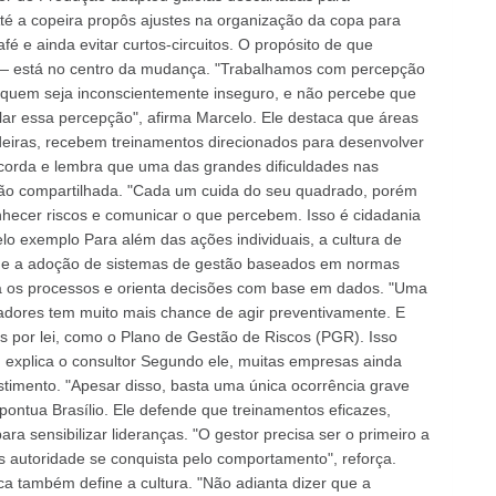
té a copeira propôs ajustes na organização da copa para
 e ainda evitar curtos-circuitos. O propósito de que
— está no centro da mudança. "Trabalhamos com percepção
m quem seja inconscientemente inseguro, e não percebe que
lar essa percepção", afirma Marcelo. Ele destaca que áreas
adeiras, recebem treinamentos direcionados para desenvolver
corda e lembra que uma das grandes dificuldades nas
ão compartilhada. "Cada um cuida do seu quadrado, porém
hecer riscos e comunicar o que percebem. Isso é cidadania
elo exemplo Para além das ações individuais, a cultura de
ende a adoção de sistemas de gestão baseados em normas
a os processos e orienta decisões com base em dados. "Uma
adores tem muito mais chance de agir preventivamente. E
s por lei, como o Plano de Gestão de Riscos (PGR). Isso
 explica o consultor Segundo ele, muitas empresas ainda
imento. "Apesar disso, basta uma única ocorrência grave
ontua Brasílio. Ele defende que treinamentos eficazes,
ra sensibilizar lideranças. "O gestor precisa ser o primeiro a
 autoridade se conquista pelo comportamento", reforça.
ica também define a cultura. "Não adianta dizer que a