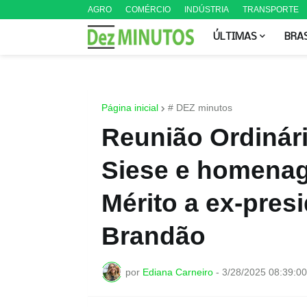
AGRO
COMÉRCIO
INDÚSTRIA
TRANSPORTE
ÚLTIMAS
BRA
Página inicial
# DEZ minutos
Reunião Ordinári
Siese e homena
Mérito a ex-pres
Brandão
por
Ediana Carneiro
-
3/28/2025 08:39:0