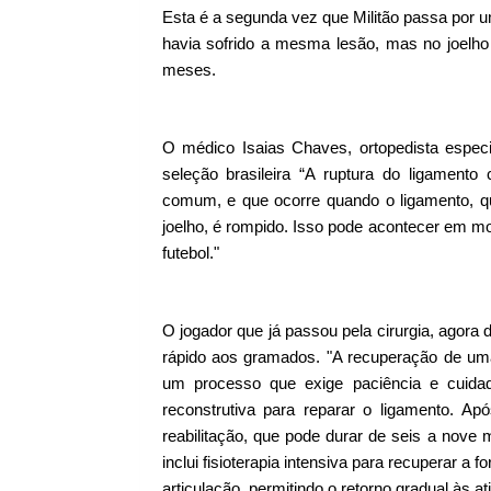
Esta é a segunda vez que
Militão
passa por um
havia sofrido a mesma lesão, mas no joelho
meses.
O médico Isaias Chaves, ortopedista especia
seleção brasileira “A ruptura do ligament
comum, e que ocorre quando o ligamento, qu
joelho, é rompido. Isso pode acontecer em 
futebol."
O jogador que já passou pela cirurgia, agora d
rápido aos gramados. "A recuperação de uma 
um processo que exige paciência e cuidad
reconstrutiva para reparar o ligamento. Ap
reabilitação, que pode durar de seis a nov
inclui fisioterapia intensiva para recuperar a
articulação, permitindo o retorno gradual às at