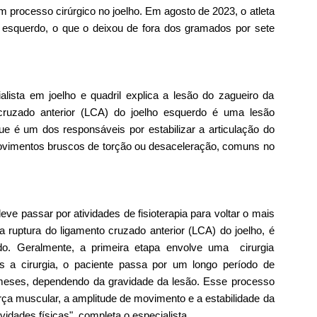
 processo cirúrgico no joelho. Em agosto de 2023, o atleta
 esquerdo, o que o deixou de fora dos gramados por sete
lista em joelho e quadril explica a lesão do zagueiro da
o cruzado anterior (LCA) do joelho esquerdo é uma lesão
e é um dos responsáveis por estabilizar a articulação do
movimentos bruscos de torção ou desaceleração, comuns no
eve passar por atividades de fisioterapia para voltar o mais
ruptura do ligamento cruzado anterior (LCA) do joelho, é
o. Geralmente, a primeira etapa envolve uma cirurgia
ós a cirurgia, o paciente passa por um longo período de
e meses, dependendo da gravidade da lesão. Esse processo
 força muscular, a amplitude de movimento e a estabilidade da
ividades físicas", completa o especialista.