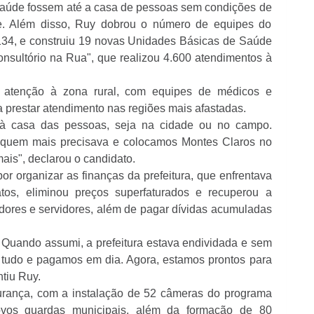
 saúde fossem até a casa de pessoas sem condições de
e. Além disso, Ruy dobrou o número de equipes do
134, e construiu 19 novas Unidades Básicas de Saúde
nsultório na Rua", que realizou 4.600 atendimentos à
 a atenção à zona rural, com equipes de médicos e
 prestar atendimento nas regiões mais afastadas.
 à casa das pessoas, seja na cidade ou no campo.
a quem mais precisava e colocamos Montes Claros no
ais", declarou o candidato.
or organizar as finanças da prefeitura, que enfrentava
atos, eliminou preços superfaturados e recuperou a
edores e servidores, além de pagar dívidas acumuladas
Quando assumi, a prefeitura estava endividada e sem
 tudo e pagamos em dia. Agora, estamos prontos para
ntiu Ruy.
urança, com a instalação de 52 câmeras do programa
ovos guardas municipais, além da formação de 80