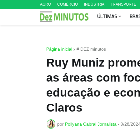
AGRO
COMÉRCIO
INDÚSTRIA
TRANSPORTE
ÚLTIMAS
BRA
Página inicial
# DEZ minutos
Ruy Muniz prome
as áreas com fo
educação e eco
Claros
por
Pollyana Cabral Jornalista
-
9/28/202