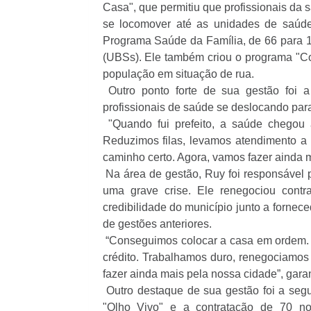
Casa", que permitiu que profissionais da
se locomover até as unidades de saúd
Programa Saúde da Família, de 66 para 
(UBSs). Ele também criou o programa "Co
população em situação de rua.
O
utro ponto forte de sua gestão foi
profissionais de saúde se deslocando para
"Quando fui prefeito, a saúde chegou
Reduzimos filas, levamos atendimento 
caminho certo. Agora, vamos fazer ainda m
Na área de gestão, Ruy foi responsável p
uma grave crise. Ele renegociou contr
credibilidade do município junto a fornec
de gestões anteriores.
“Conseguimos colocar a casa em ordem. 
crédito. Trabalhamos duro, renegociamos
fazer ainda mais pela nossa cidade”, gara
Outro destaque de sua gestão foi a seg
"Olho Vivo" e a contratação de 70 n