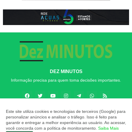
DEZ MINUTOS
Informação precisa para quem toma decisões importantes.
Este site utiliza cookies e tecnologias de terceiros (Google) para
personalizar anúncios e analisar o tráfego. Isso é feito para
Copyright ©
2026
Dez MINUTOS
garantir e entregar a melhor experiência ao usuário. Ao acessar,
você concorda com a política de monitoramento.
Saiba Mais
INÍCIO
SOBRE
CONTATO
LGPD
EXPEDIENTE